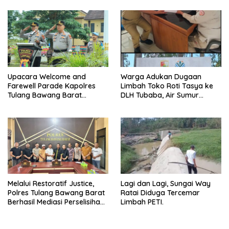
Upacara Welcome and
Warga Adukan Dugaan
Farewell Parade Kapolres
Limbah Toko Roti Tasya ke
Tulang Bawang Barat
DLH Tubaba, Air Sumur
Berlangsung Khidmat.
Berbau dan Kontrakan Sepi
Peminat.
Melalui Restoratif Justice,
Lagi dan Lagi, Sungai Way
Polres Tulang Bawang Barat
Ratai Diduga Tercemar
Berhasil Mediasi Perselisihan
Limbah PETI.
Hukum.