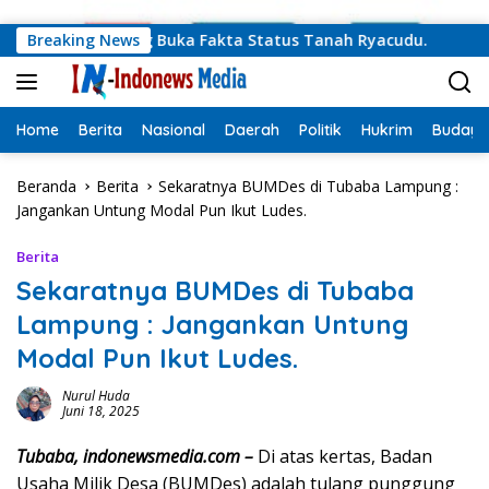
Langsung ke konten
rov Lampung Buka Fakta Status Tanah Ryacudu.
Breaking News
Teguh S
Home
Berita
Nasional
Daerah
Politik
Hukrim
Budaya
Beranda
Berita
Sekaratnya BUMDes di Tubaba Lampung :
Jangankan Untung Modal Pun Ikut Ludes.
Berita
Sekaratnya BUMDes di Tubaba
Lampung : Jangankan Untung
Modal Pun Ikut Ludes.
Nurul Huda
Juni 18, 2025
Tubaba, indonewsmedia.com –
Di atas kertas, Badan
Usaha Milik Desa (BUMDes) adalah tulang punggung