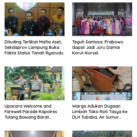
Dituding Terlibat Mafia Aset,
Teguh Santosa: Prabowo
Sekdaprov Lampung Buka
dapat Jadi Juru Damai
Fakta Status Tanah Ryacudu.
Korut-Korsel.
Upacara Welcome and
Warga Adukan Dugaan
Farewell Parade Kapolres
Limbah Toko Roti Tasya ke
Tulang Bawang Barat
DLH Tubaba, Air Sumur
Berlangsung Khidmat.
Berbau dan Kontrakan Sepi
Peminat.