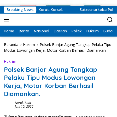
Langsung ke konten
adi Juru Damai Korut-Korsel.
Breaking News
Satresnarkoba Polres T
Home
Berita
Nasional
Daerah
Politik
Hukrim
Budaya
Beranda
Hukrim
Polsek Banjar Agung Tangkap Pelaku Tipu
Modus Lowongan Kerja, Motor Korban Berhasil Diamankan.
Hukrim
Polsek Banjar Agung Tangkap
Pelaku Tipu Modus Lowongan
Kerja, Motor Korban Berhasil
Diamankan.
Nurul Huda
Juni 10, 2026