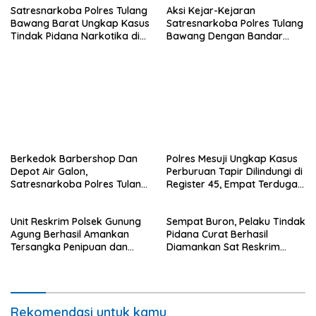
Satresnarkoba Polres Tulang
Aksi Kejar-Kejaran
Bawang Barat Ungkap Kasus
Satresnarkoba Polres Tulang
Tindak Pidana Narkotika di
Bawang Dengan Bandar
Kecamatan Lambu Kibang.
Narkoba, Pelaku Di bekuk
Saat Berusaha Buang
Barang Bukti.
Berkedok Barbershop Dan
‎Polres Mesuji Ungkap Kasus
Depot Air Galon,
Perburuan Tapir Dilindungi di
Satresnarkoba Polres Tulang
Register 45, Empat Terduga
Bawang Bongkar Dugaan
Pelaku Diamankan.
Gudang Sabu di Way
Unit Reskrim Polsek Gunung
Sempat Buron, Pelaku Tindak
Kenanga.
Agung Berhasil Amankan
Pidana Curat Berhasil
Tersangka Penipuan dan
Diamankan Sat Reskrim
Atau Penggelapan.
Polres Tulang Bawang Barat.
Rekomendasi untuk kamu