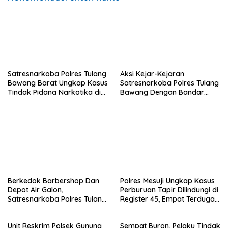
Satresnarkoba Polres Tulang
Aksi Kejar-Kejaran
Bawang Barat Ungkap Kasus
Satresnarkoba Polres Tulang
Tindak Pidana Narkotika di
Bawang Dengan Bandar
Kecamatan Lambu Kibang.
Narkoba, Pelaku Di bekuk
Saat Berusaha Buang
Barang Bukti.
Berkedok Barbershop Dan
‎Polres Mesuji Ungkap Kasus
Depot Air Galon,
Perburuan Tapir Dilindungi di
Satresnarkoba Polres Tulang
Register 45, Empat Terduga
Bawang Bongkar Dugaan
Pelaku Diamankan.
Gudang Sabu di Way
Unit Reskrim Polsek Gunung
Sempat Buron, Pelaku Tindak
Kenanga.