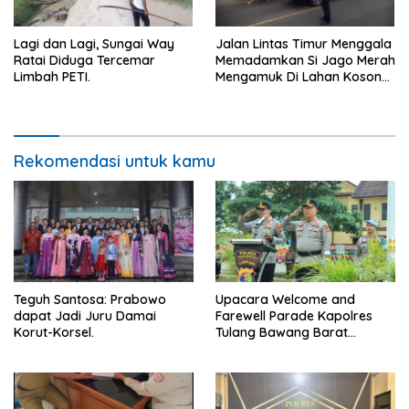
Lagi dan Lagi, Sungai Way
Jalan Lintas Timur Menggala
Ratai Diduga Tercemar
Memadamkan Si Jago Merah
Limbah PETI.
Mengamuk Di Lahan Kosong,
Kepungan Asap Sempat
Ancam Pengendara.
Rekomendasi untuk kamu
Teguh Santosa: Prabowo
Upacara Welcome and
dapat Jadi Juru Damai
Farewell Parade Kapolres
Korut-Korsel.
Tulang Bawang Barat
Berlangsung Khidmat.