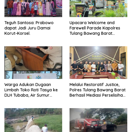
Teguh Santosa: Prabowo
Upacara Welcome and
dapat Jadi Juru Damai
Farewell Parade Kapolres
Korut-Korsel.
Tulang Bawang Barat
Berlangsung Khidmat.
Warga Adukan Dugaan
Melalui Restoratif Justice,
Limbah Toko Roti Tasya ke
Polres Tulang Bawang Barat
DLH Tubaba, Air Sumur
Berhasil Mediasi Perselisihan
Berbau dan Kontrakan Sepi
Hukum.
Peminat.