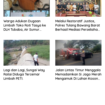
Warga Adukan Dugaan
Melalui Restoratif Justice,
Limbah Toko Roti Tasya ke
Polres Tulang Bawang Barat
DLH Tubaba, Air Sumur
Berhasil Mediasi Perselisihan
Berbau dan Kontrakan Sepi
Hukum.
Peminat.
Lagi dan Lagi, Sungai Way
Jalan Lintas Timur Menggala
Ratai Diduga Tercemar
Memadamkan Si Jago Merah
Limbah PETI.
Mengamuk Di Lahan Kosong,
Kepungan Asap Sempat
Ancam Pengendara.