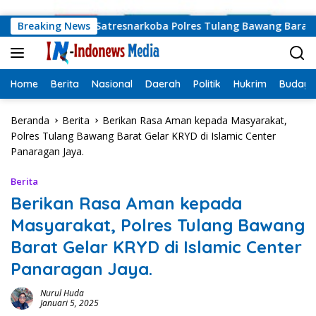
Langsung ke konten
el.
Breaking News
Satresnarkoba Polres Tulang Bawang Barat Ungka
Home
Berita
Nasional
Daerah
Politik
Hukrim
Budaya
Beranda
Berita
Berikan Rasa Aman kepada Masyarakat,
Polres Tulang Bawang Barat Gelar KRYD di Islamic Center
Panaragan Jaya.
Berita
Berikan Rasa Aman kepada
Masyarakat, Polres Tulang Bawang
Barat Gelar KRYD di Islamic Center
Panaragan Jaya.
Nurul Huda
Januari 5, 2025