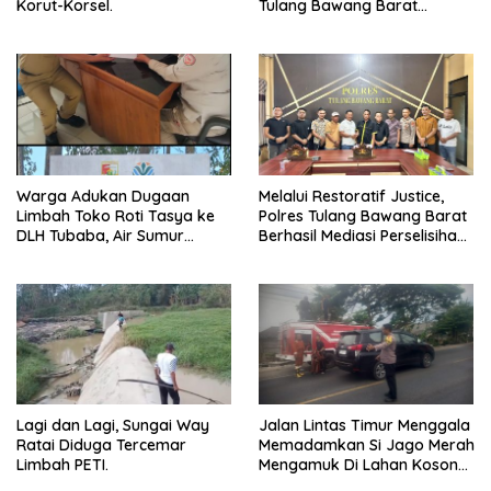
Korut-Korsel.
Tulang Bawang Barat
Berlangsung Khidmat.
Warga Adukan Dugaan
Melalui Restoratif Justice,
Limbah Toko Roti Tasya ke
Polres Tulang Bawang Barat
DLH Tubaba, Air Sumur
Berhasil Mediasi Perselisihan
Berbau dan Kontrakan Sepi
Hukum.
Peminat.
Lagi dan Lagi, Sungai Way
Jalan Lintas Timur Menggala
Ratai Diduga Tercemar
Memadamkan Si Jago Merah
Limbah PETI.
Mengamuk Di Lahan Kosong,
Kepungan Asap Sempat