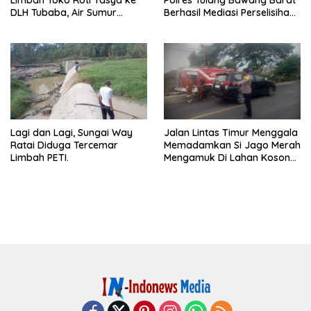
DLH Tubaba, Air Sumur
Berhasil Mediasi Perselisihan
Berbau dan Kontrakan Sepi
Hukum.
Peminat.
Lagi dan Lagi, Sungai Way
Jalan Lintas Timur Menggala
Ratai Diduga Tercemar
Memadamkan Si Jago Merah
Limbah PETI.
Mengamuk Di Lahan Kosong,
Kepungan Asap Sempat
Ancam Pengendara.