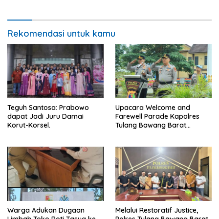
Ancam Pengendara.
Rekomendasi untuk kamu
Teguh Santosa: Prabowo
Upacara Welcome and
dapat Jadi Juru Damai
Farewell Parade Kapolres
Korut-Korsel.
Tulang Bawang Barat
Berlangsung Khidmat.
Warga Adukan Dugaan
Melalui Restoratif Justice,
Limbah Toko Roti Tasya ke
Polres Tulang Bawang Barat