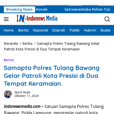
Langsung ke konten
Damai Korut-Korsel.
Breaking News
Satresnarkoba Polres Tulang Baw
Home
Berita
Nasional
Daerah
Politik
Hukrim
Budaya
Beranda
Berita
Samapta Polres Tulang Bawang Gelar
Patroli Kota Presisi di Dua Tempat Keramaian.
Berita
Samapta Polres Tulang Bawang
Gelar Patroli Kota Presisi di Dua
Tempat Keramaian.
Nurul Huda
Oktober 11, 2024
Indonewsmedia.com –
Satuan Samapta Polres Tulang
Bawang, Polda Lampung, menggelar patroli kota