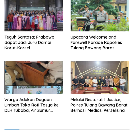
Teguh Santosa: Prabowo
Upacara Welcome and
dapat Jadi Juru Damai
Farewell Parade Kapolres
Korut-Korsel.
Tulang Bawang Barat
Berlangsung Khidmat.
Warga Adukan Dugaan
Melalui Restoratif Justice,
Limbah Toko Roti Tasya ke
Polres Tulang Bawang Barat
DLH Tubaba, Air Sumur
Berhasil Mediasi Perselisihan
Berbau dan Kontrakan Sepi
Hukum.
Peminat.