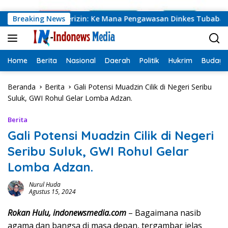
Langsung ke konten
ta, Baru 19 Berizin: Ke Mana Pengawasan Dinkes Tubaba?
Breaking News
Home
Berita
Nasional
Daerah
Politik
Hukrim
Budaya
Beranda
Berita
Gali Potensi Muadzin Cilik di Negeri Seribu
Suluk, GWI Rohul Gelar Lomba Adzan.
Berita
Gali Potensi Muadzin Cilik di Negeri
Seribu Suluk, GWI Rohul Gelar
Lomba Adzan.
Nurul Huda
Agustus 15, 2024
Rokan Hulu, indonewsmedia.com
– Bagaimana nasib
agama dan bangsa di masa depan, tergambar jelas