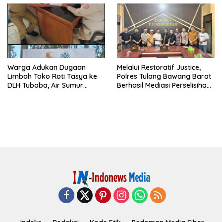
Warga Adukan Dugaan
Melalui Restoratif Justice,
Limbah Toko Roti Tasya ke
Polres Tulang Bawang Barat
DLH Tubaba, Air Sumur
Berhasil Mediasi Perselisihan
Berbau dan Kontrakan Sepi
Hukum.
Peminat.