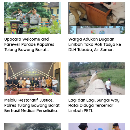
Upacara Welcome and
Warga Adukan Dugaan
Farewell Parade Kapolres
Limbah Toko Roti Tasya ke
Tulang Bawang Barat
DLH Tubaba, Air Sumur
Berlangsung Khidmat.
Berbau dan Kontrakan Sepi
Peminat.
Melalui Restoratif Justice,
Lagi dan Lagi, Sungai Way
Polres Tulang Bawang Barat
Ratai Diduga Tercemar
Berhasil Mediasi Perselisihan
Limbah PETI.
Hukum.