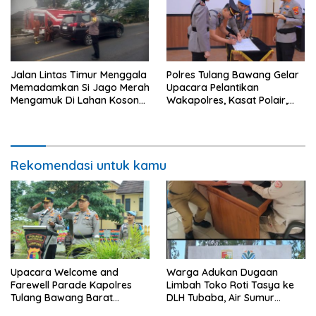
Jalan Lintas Timur Menggala
Polres Tulang Bawang Gelar
Memadamkan Si Jago Merah
Upacara Pelantikan
Mengamuk Di Lahan Kosong,
Wakapolres, Kasat Polair,
Kepungan Asap Sempat
dan Sertijab Kasat Lantas.
Ancam Pengendara.
Rekomendasi untuk kamu
Upacara Welcome and
Warga Adukan Dugaan
Farewell Parade Kapolres
Limbah Toko Roti Tasya ke
Tulang Bawang Barat
DLH Tubaba, Air Sumur
Berlangsung Khidmat.
Berbau dan Kontrakan Sepi