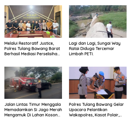
Peminat.
Melalui Restoratif Justice,
Lagi dan Lagi, Sungai Way
Polres Tulang Bawang Barat
Ratai Diduga Tercemar
Berhasil Mediasi Perselisihan
Limbah PETI.
Hukum.
Jalan Lintas Timur Menggala
Polres Tulang Bawang Gelar
Memadamkan Si Jago Merah
Upacara Pelantikan
Mengamuk Di Lahan Kosong,
Wakapolres, Kasat Polair,
Kepungan Asap Sempat
dan Sertijab Kasat Lantas.
Ancam Pengendara.