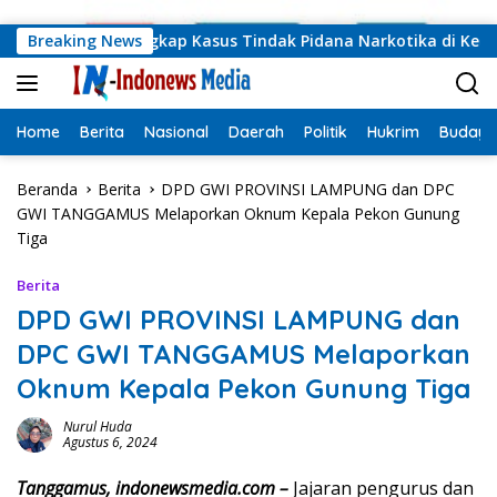
Langsung ke konten
g Barat Ungkap Kasus Tindak Pidana Narkotika di Kecamatan 
Breaking News
Home
Berita
Nasional
Daerah
Politik
Hukrim
Budaya
Beranda
Berita
DPD GWI PROVINSI LAMPUNG dan DPC
GWI TANGGAMUS Melaporkan Oknum Kepala Pekon Gunung
Tiga
Berita
DPD GWI PROVINSI LAMPUNG dan
DPC GWI TANGGAMUS Melaporkan
Oknum Kepala Pekon Gunung Tiga
Nurul Huda
Agustus 6, 2024
Tanggamus, indonewsmedia.com –
Jajaran pengurus dan