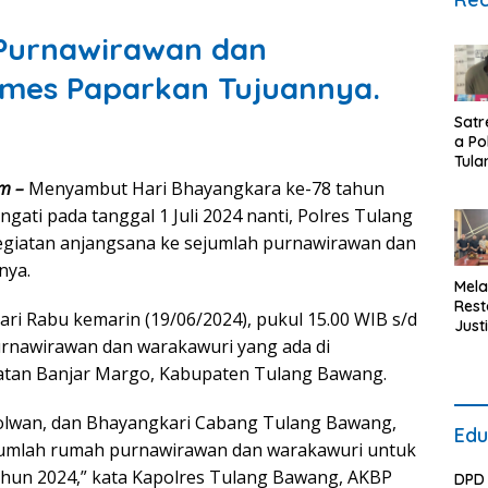
 Purnawirawan dan
mes Paparkan Tujuannya.
Satr
a Po
Tula
Baw
m –
Menyambut Hari Bhayangkara ke-78 tahun
Bara
gati pada tanggal 1 Juli 2024 nanti, Polres Tulang
Ung
Kasu
giatan anjangsana ke sejumlah purnawirawan dan
Pida
nya.
Nark
Mela
Kec
Rest
ari Rabu kemarin (19/06/2024), pukul 15.00 WIB s/d
Lam
Justi
Kiba
urnawirawan dan warakawuri yang ada di
Polr
Baw
atan Banjar Margo, Kabupaten Tulang Bawang.
Bara
Berh
, Polwan, dan Bhayangkari Cabang Tulang Bawang,
Medi
Edu
Pers
jumlah rumah purnawirawan dan warakawuri untuk
Huk
hun 2024,” kata Kapolres Tulang Bawang, AKBP
DPD 