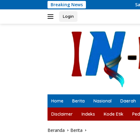
Langsung
Breaking News
Satresnarkoba Polre
ke
konten
Login
Home
Berita
Nasional
Daerah
Disclaimer
Indeks
Kode Etik
Ped
Beranda
Berita