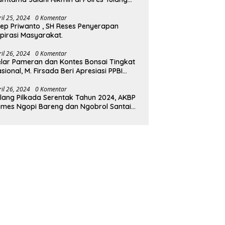
wang Barat.
ril 25, 2024
0 Komentar
ep Priwanto , SH Reses Penyerapan
pirasi Masyarakat.
ril 26, 2024
0 Komentar
lar Pameran dan Kontes Bonsai Tingkat
sional, M. Firsada Beri Apresiasi PPBI
ubaba
ril 26, 2024
0 Komentar
lang Pilkada Serentak Tahun 2024, AKBP
mes Ngopi Bareng dan Ngobrol Santai
engan FKUB Tulang Bawang