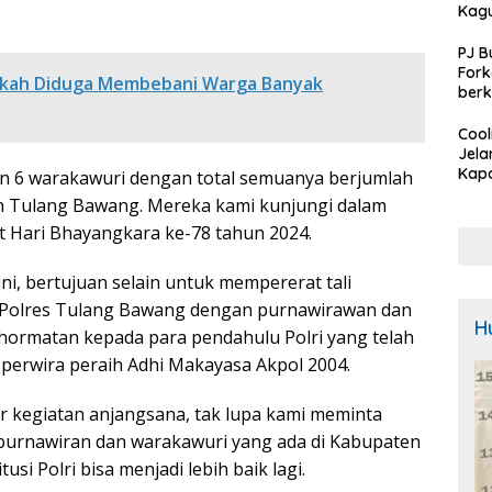
Kag
PJ B
For
ikah Diduga Membebani Warga Banyak
berk
Rum
Kota
Cool
tang
Jela
R2TB
Kapo
an 6 warakawuri dengan total semuanya berjumlah
Baw
en Tulang Bawang. Mereka kami kunjungi dalam
Sam
 Hari Bhayangkara ke-78 tahun 2024.
Calo
Bupa
Pem
ni, bertujuan selain untuk mempererat tali
Untu
a Polres Tulang Bawang dengan purnawirawan dan
Kam
H
hormatan kepada para pendahulu Polri yang telah
 perwira peraih Adhi Makayasa Akpol 2004.
 kegiatan anjangsana, tak lupa kami meminta
purnawiran dan warakawuri yang ada di Kabupaten
si Polri bisa menjadi lebih baik lagi.