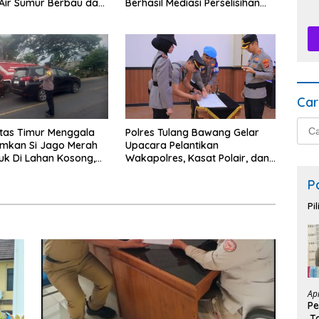
Air Sumur Berbau dan
Berhasil Mediasi Perselisihan
n Sepi Peminat.
Hukum.
Car
Cari
ntas Timur Menggala
Polres Tulang Bawang Gelar
untu
kan Si Jago Merah
Upacara Pelantikan
k Di Lahan Kosong,
Wakapolres, Kasat Polair, dan
n Asap Sempat
Sertijab Kasat Lantas.
P
engendara.
Pi
Ap
Pe
,T