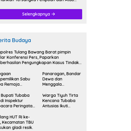
nggelapan.
Selengkapnya
erita Budaya
polres Tulang Bawang Barat pimpin
lar Konferensi Pers, Paparkan
berhasilan Pengungkapan Kasus Tindak
dana Narkoba.
ugaan
Panaragan, Bandar
pemilikan Sabu
Dewa dan
ua Remaja
Menggala
iamankan
Mas,Bersatu
tresnarkoba
Kibarkan Semangat
 Bupati Tubaba
Warga Tiyuh Tirta
lres Tubaba.
Kemerdekaan HUT
di Inspektur
Kencana Tubaba
RI Ke-79.
acara Peringatan
Antusias Ikuti
T RI Ke- 79.
Karnaval
memeriahkan HUT
lang HUT RI ke-
RI Ke-79.
, Kecamatan TBU
kukan gladi resik.