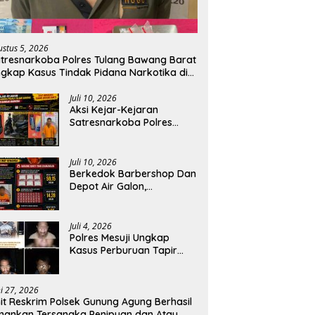
ustus 5, 2026
tresnarkoba Polres Tulang Bawang Barat
gkap Kasus Tindak Pidana Narkotika di
ecamatan Lambu Kibang.
Juli 10, 2026
Aksi Kejar-Kejaran
Satresnarkoba Polres
Tulang Bawang Dengan
Bandar Narkoba, Pelaku
Di bekuk Saat Berusaha
Juli 10, 2026
Buang Barang Bukti.
Berkedok Barbershop Dan
Depot Air Galon,
Satresnarkoba Polres
Tulang Bawang Bongkar
Dugaan Gudang Sabu di
Juli 4, 2026
Way Kenanga.
‎Polres Mesuji Ungkap
Kasus Perburuan Tapir
Dilindungi di Register 45,
Empat Terduga Pelaku
Diamankan.
ni 27, 2026
it Reskrim Polsek Gunung Agung Berhasil
ankan Tersangka Penipuan dan Atau