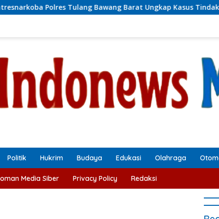
s Tulang Bawang Barat Ungkap Kasus Tindak Pidana Narkotika
Politik
Hukrim
Budaya
Edukasi
Olahraga
Otomo
oman Media Siber
Privacy Policy
Redaksi
Rec