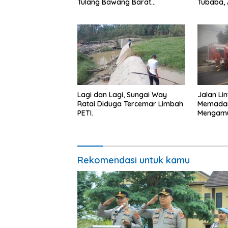
Tulang Bawang Barat
Tubaba, 
Berlangsung Khidmat.
Kontraka
Lagi dan Lagi, Sungai Way
Jalan Li
Ratai Diduga Tercemar Limbah
Memadam
PETI.
Mengamu
Kepunga
Ancam P
Rekomendasi untuk kamu