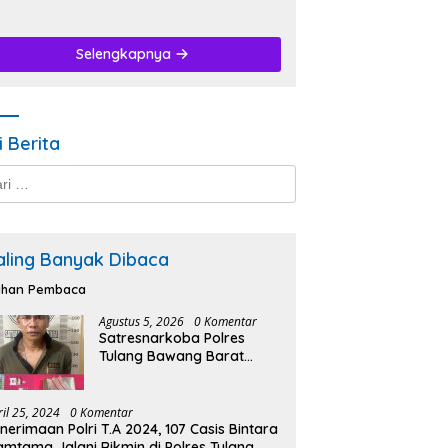
Selengkapnya
i Berita
k:
aling Banyak Dibaca
lihan Pembaca
Agustus 5, 2026
0 Komentar
Satresnarkoba Polres
Tulang Bawang Barat
Ungkap Kasus Tindak
Pidana Narkotika di
Kecamatan Lambu Kibang.
ril 25, 2024
0 Komentar
nerimaan Polri T.A 2024, 107 Casis Bintara
amtama Jalani Rikmin di Polres Tulang