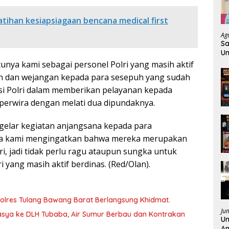
tihan kesiapsiagaan bencana medical first
Ag
Sa
Un
K
tunya kami sebagai personel Polri yang masih aktif
an dan wejangan kepada para sesepuh yang sudah
usi Polri dalam memberikan pelayanan kepada
 perwira dengan melati dua dipundaknya.
elar kegiatan anjangsana kepada para
upa kami mengingatkan bahwa mereka merupakan
lri, jadi tidak perlu ragu ataupun sungka untuk
yang masih aktif berdinas. (Red/Olan).
lres Tulang Bawang Barat Berlangsung Khidmat.
Ju
sya ke DLH Tubaba, Air Sumur Berbau dan Kontrakan
Un
Am