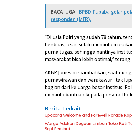
BACA JUGA:
BPBD Tubaba gelar pela
responden (MFR).
“Di usia Polri yang sudah 78 tahun, ten
berdinas, akan selalu meminta masuk
purna tugas, sehingga nantinya instit
masyarakat bisa lebih optimal,” terang
AKBP James menambahkan, saat mengg
purnawirawan dan warakawuri, tak l
bagian dari keluarga besar institusi Po
meminta bantuan kepada personel Polri 
Berita Terkait
Upacara Welcome and Farewell Parade Kapo
Warga Adukan Dugaan Limbah Toko Roti Ta
Sepi Peminat.