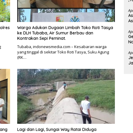
Ba
Ap
As
As
olres
Warga Adukan Dugaan Limbah Toko Roti Tasya
Ap
ke DLH Tubaba, Air Sumur Berbau dan
Ge
Kontrakan Sepi Peminat.
Na
g
Tubaba, indonewsmedia.com – Kesabaran warga
T
yang tinggal di sekitar Toko Roti Tasya, Suku Agung
Ap
(RK…
Je
Ja
D
wang
Lagi dan Lagi, Sungai Way Ratai Diduga