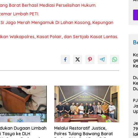
wang Barat Berhasil Mediasi Perselisihan Hukum.
Pe
rcemar Limbah PETI.
 Si Jago Merah Mengamuk Di Lahan Kosong, Kepungan
kan Wakapolres, Kasat Polair, dan Sertijab Kasat Lantas.
B
Ka
ge
Ke
Pi
D
Ke
D
D
Sa
PJ
Po
Ja
Up
HU
Je
dukan Dugaan Limbah
Melalui Restoratif Justice,
79
i Tasya ke DLH
Polres Tulang Bawang Barat
la