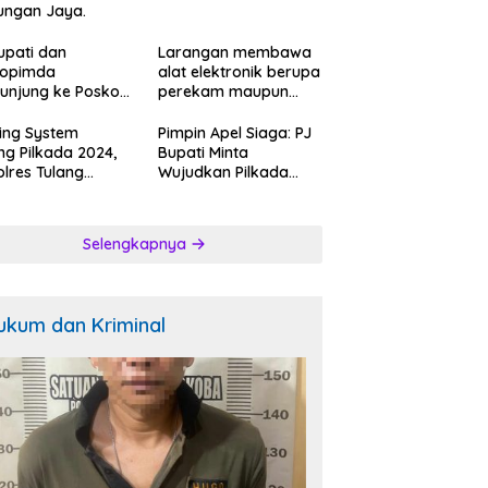
ungan Jaya.
Ancam
Pengendara.
upati dan
Larangan membawa
kopimda
alat elektronik berupa
unjung ke Posko
perekam maupun
ah Relawan
telepon seluler saat
k Kosong:ini
mencoblos di bilik
ing System
Pimpin Apel Siaga: PJ
gapan Jubir
suara.
ng Pilkada 2024,
Bupati Minta
.
lres Tulang
Wujudkan Pilkada
ang Barat
Berkualitas.
bangi Bakal
n Bupati-Wakil
Selengkapnya
ti dan Posko
enangan Koko
k Ciptakan
tibmas Kondusip.
ukum dan Kriminal