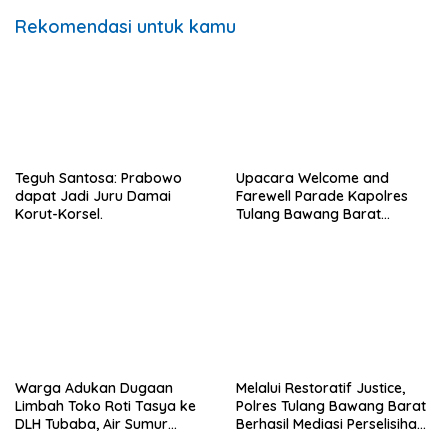
Rekomendasi untuk kamu
Teguh Santosa: Prabowo
Upacara Welcome and
dapat Jadi Juru Damai
Farewell Parade Kapolres
Korut-Korsel.
Tulang Bawang Barat
Berlangsung Khidmat.
Warga Adukan Dugaan
Melalui Restoratif Justice,
Limbah Toko Roti Tasya ke
Polres Tulang Bawang Barat
DLH Tubaba, Air Sumur
Berhasil Mediasi Perselisihan
Berbau dan Kontrakan Sepi
Hukum.