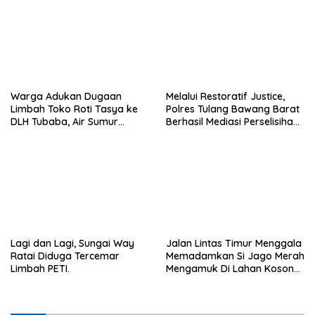
Warga Adukan Dugaan
Melalui Restoratif Justice,
Limbah Toko Roti Tasya ke
Polres Tulang Bawang Barat
DLH Tubaba, Air Sumur
Berhasil Mediasi Perselisihan
Berbau dan Kontrakan Sepi
Hukum.
Peminat.
Lagi dan Lagi, Sungai Way
Jalan Lintas Timur Menggala
Ratai Diduga Tercemar
Memadamkan Si Jago Merah
Limbah PETI.
Mengamuk Di Lahan Kosong,
Kepungan Asap Sempat
Ancam Pengendara.