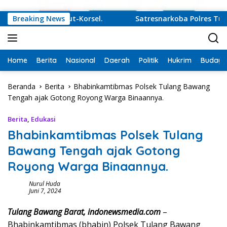
Langsung ke konten
Juru Damai Korut-Korsel.
Breaking News
Satresnarkoba Polres Tulang
Home
Berita
Nasional
Daerah
Politik
Hukrim
Budaya
Beranda
Berita
Bhabinkamtibmas Polsek Tulang Bawang
Tengah ajak Gotong Royong Warga Binaannya.
Berita
,
Edukasi
Bhabinkamtibmas Polsek Tulang
Bawang Tengah ajak Gotong
Royong Warga Binaannya.
Nurul Huda
Juni 7, 2024
Tulang Bawang Barat, indonewsmedia.com
–
Bhabinkamtibmas (bhabin) Polsek Tulang Bawang