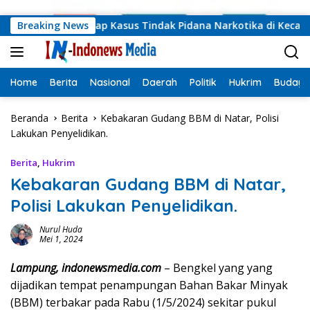
Langsung ke konten
g Barat Ungkap Kasus Tindak Pidana Narkotika di Kecamatan 
Breaking News
Home
Berita
Nasional
Daerah
Politik
Hukrim
Budaya
Beranda
Berita
Kebakaran Gudang BBM di Natar, Polisi
Lakukan Penyelidikan.
Berita
,
Hukrim
Kebakaran Gudang BBM di Natar,
Polisi Lakukan Penyelidikan.
Nurul Huda
Mei 1, 2024
Lampung, indonewsmedia.com
– Bengkel yang yang
dijadikan tempat penampungan Bahan Bakar Minyak
(BBM) terbakar pada Rabu (1/5/2024) sekitar pukul