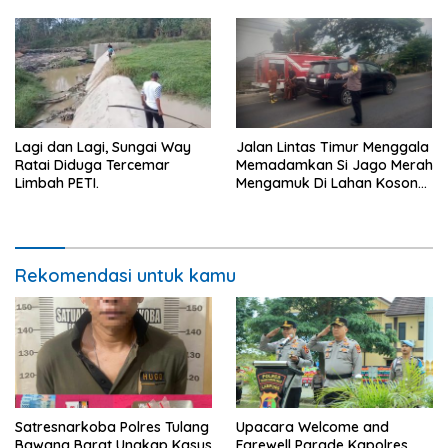
Peminat.
Lagi dan Lagi, Sungai Way
Jalan Lintas Timur Menggala
Ratai Diduga Tercemar
Memadamkan Si Jago Merah
Limbah PETI.
Mengamuk Di Lahan Kosong,
Kepungan Asap Sempat
Ancam Pengendara.
Rekomendasi untuk kamu
Satresnarkoba Polres Tulang
Upacara Welcome and
Bawang Barat Ungkap Kasus
Farewell Parade Kapolres