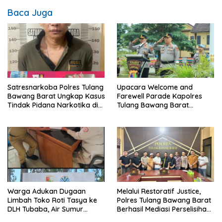
Baca Juga
Satresnarkoba Polres Tulang
Upacara Welcome and
Bawang Barat Ungkap Kasus
Farewell Parade Kapolres
Tindak Pidana Narkotika di
Tulang Bawang Barat
Kecamatan Lambu Kibang.
Berlangsung Khidmat.
Warga Adukan Dugaan
Melalui Restoratif Justice,
Limbah Toko Roti Tasya ke
Polres Tulang Bawang Barat
DLH Tubaba, Air Sumur
Berhasil Mediasi Perselisihan
Berbau dan Kontrakan Sepi
Hukum.