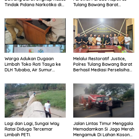
Tindak Pidana Narkotika di
Tulang Bawang Barat
Kecamatan Lambu Kibang.
Berlangsung Khidmat.
Warga Adukan Dugaan
Melalui Restoratif Justice,
Limbah Toko Roti Tasya ke
Polres Tulang Bawang Barat
DLH Tubaba, Air Sumur
Berhasil Mediasi Perselisihan
Berbau dan Kontrakan Sepi
Hukum.
Peminat.
Lagi dan Lagi, Sungai Way
Jalan Lintas Timur Menggala
Ratai Diduga Tercemar
Memadamkan Si Jago Merah
Limbah PETI.
Mengamuk Di Lahan Kosong,