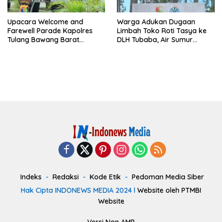
Upacara Welcome and
Warga Adukan Dugaan
Farewell Parade Kapolres
Limbah Toko Roti Tasya ke
Tulang Bawang Barat
DLH Tubaba, Air Sumur
Berlangsung Khidmat.
Berbau dan Kontrakan Sepi
Peminat.
Indeks
Redaksi
Kode Etik
Pedoman Media Siber
Hak Cipta INDONEWS MEDIA 2024 l
Website oleh PTMBI
Website
Versi Non AMP