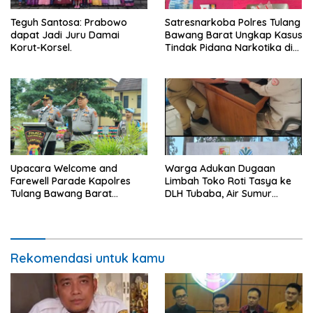
Teguh Santosa: Prabowo
Satresnarkoba Polres Tulang
dapat Jadi Juru Damai
Bawang Barat Ungkap Kasus
Korut-Korsel.
Tindak Pidana Narkotika di
Kecamatan Lambu Kibang.
Upacara Welcome and
Warga Adukan Dugaan
Farewell Parade Kapolres
Limbah Toko Roti Tasya ke
Tulang Bawang Barat
DLH Tubaba, Air Sumur
Berlangsung Khidmat.
Berbau dan Kontrakan Sepi
Peminat.
Rekomendasi untuk kamu