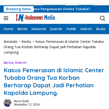
Langsung ke konten
9 Berizin: Ke Mana Pengawasan Dinkes Tubaba?
Breaking News
Ditudin
Home
Berita
Nasional
Daerah
Politik
Hukrim
Budaya
Beranda
Berita
Kasus Pemerasan di Islamic Center Tubaba
Orang Tua Korban Berharap Dapat Jadi Perhatian Kapolda
Lampung.
Berita
,
Hukrim
Kasus Pemerasan di Islamic Center
Tubaba Orang Tua Korban
Berharap Dapat Jadi Perhatian
Kapolda Lampung.
Nurul Huda
November 13, 2024