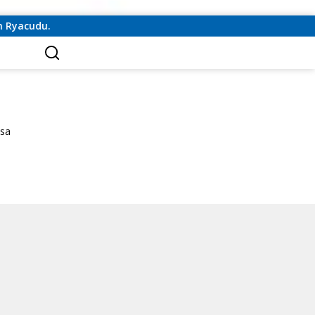
cudu.
Teguh Santosa: Prabowo dapat Jadi Juru Damai K
isa