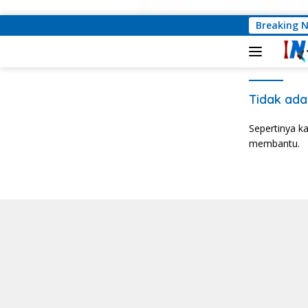
Langsung ke konten
Dituding Terlib
Breaking 
Tidak ada
Sepertinya k
membantu.