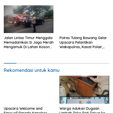
Jalan Lintas Timur Menggala
Polres Tulang Bawang Gelar
Memadamkan Si Jago Merah
Upacara Pelantikan
Mengamuk Di Lahan Kosong,
Wakapolres, Kasat Polair,
Kepungan Asap Sempat
dan Sertijab Kasat Lantas.
Ancam Pengendara.
Rekomendasi untuk kamu
Upacara Welcome and
Warga Adukan Dugaan
Farewell Parade Kapolres
Limbah Toko Roti Tasya ke