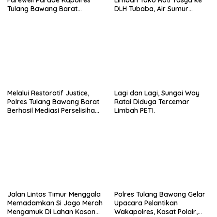
Tulang Bawang Barat
DLH Tubaba, Air Sumur
Berlangsung Khidmat.
Berbau dan Kontrakan Sepi
Peminat.
Melalui Restoratif Justice,
Lagi dan Lagi, Sungai Way
Polres Tulang Bawang Barat
Ratai Diduga Tercemar
Berhasil Mediasi Perselisihan
Limbah PETI.
Hukum.
Jalan Lintas Timur Menggala
Polres Tulang Bawang Gelar
Memadamkan Si Jago Merah
Upacara Pelantikan
Mengamuk Di Lahan Kosong,
Wakapolres, Kasat Polair,