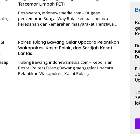
Tercemar Limbah PETI.
B
Pesawaran, indonewsmedia.com – Dugaan
aling
pencemaran Sungai Way Ratai kembali memicu
Ka
keresahan dan kemarahan masyarakat. Peristiwa…
ge
Ke
Pi
Si
Polres Tulang Bawang Gelar Upacara Pelantikan
D
Wakapolres, Kasat Polair, dan Sertijab Kasat
Ke
.
Lantas.
D
asap
Tulang Bawang, indonewsmedia.com – Kepolisian
D
Resor (Polres) Tulang Bawang menggelar Upacara
Sa
PJ
Pelantikan Wakapolres, Kasat Polair,…
Po
Ja
Up
HU
Je
79
la