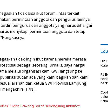
Huk
askan tidak bisa ikut forum lintas terkait
enakan permintaan anggota dan pengurus lainnya,
i terdiri pengurus dan anggota yang harus dihargai
harus menyikapi permintaan anggota dan tetap
. “Pungkasnya
Edu
egaskan tidak ingin ikut karena mereka merasa
DPD 
ol sosial sebagai seorang Jurnalis, saya hargai
Kag
ama melalui organisasi kami GWI langsung ke
PJ B
ublikasi sudah ada yang kami bagikan dan kami
For
sesuai arahan dari ketua GWI Provinsi Lampung
berk
Rum
l mengakhiri. (H/N).
Kota
Cool
tang
Jela
R2TB
Kapo
Baw
lres Tulang Bawang Barat Berlangsung Khidmat.