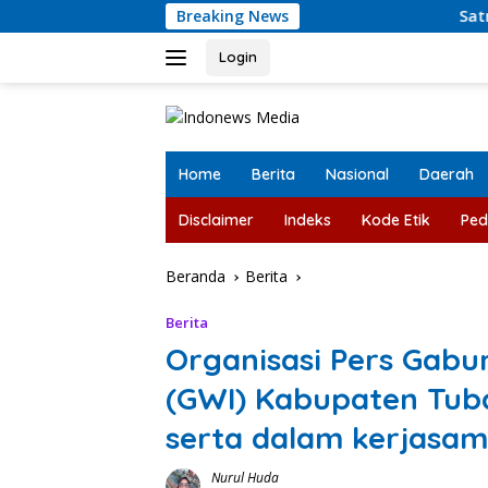
Langsung
Breaking News
Satresnarkoba P
ke
konten
Login
Home
Berita
Nasional
Daerah
Disclaimer
Indeks
Kode Etik
Ped
Beranda
Berita
Berita
Organisasi Pers Gab
(GWI) Kabupaten Tub
serta dalam kerjasam
Nurul Huda