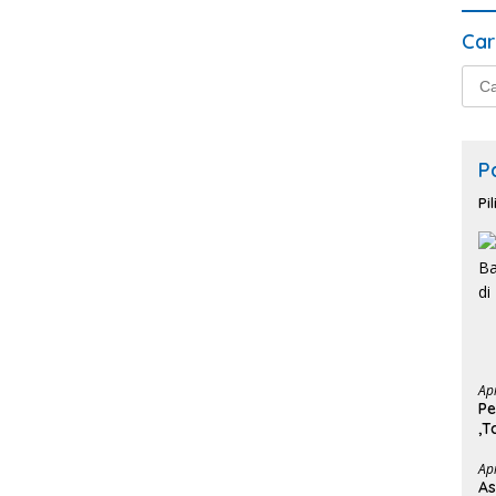
Car
Cari
untu
P
Pi
Ap
Pe
,T
Ba
Ap
As