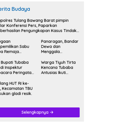
erita Budaya
polres Tulang Bawang Barat pimpin
lar Konferensi Pers, Paparkan
berhasilan Pengungkapan Kasus Tindak
dana Narkoba.
ugaan
Panaragan, Bandar
pemilikan Sabu
Dewa dan
ua Remaja
Menggala
iamankan
Mas,Bersatu
tresnarkoba
Kibarkan Semangat
 Bupati Tubaba
Warga Tiyuh Tirta
lres Tubaba.
Kemerdekaan HUT
di Inspektur
Kencana Tubaba
RI Ke-79.
acara Peringatan
Antusias Ikuti
T RI Ke- 79.
Karnaval
memeriahkan HUT
lang HUT RI ke-
RI Ke-79.
, Kecamatan TBU
kukan gladi resik.
Selengkapnya