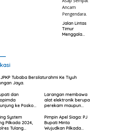
um.
Limbah PETI.
Jalan Lintas
Timur
Menggala
Memadamka
n Si Jago
Merah
Mengamuk Di
Lahan
kasi
Kosong,
Kepungan
JPKP Tubaba Bersilaturahmi Ke Tiyuh
Asap Sempat
ungan Jaya.
Ancam
Pengendara.
upati dan
Larangan membawa
kopimda
alat elektronik berupa
unjung ke Posko
perekam maupun
ah Relawan
telepon seluler saat
k Kosong:ini
mencoblos di bilik
ing System
Pimpin Apel Siaga: PJ
gapan Jubir
suara.
ng Pilkada 2024,
Bupati Minta
.
lres Tulang
Wujudkan Pilkada
ang Barat
Berkualitas.