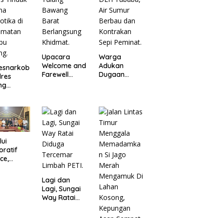
Upacara
Warga
Welcome and
Adukan
esnarkob
Farewell
Dugaan
lres
Parade
Limbah Toko
ng
Kapolres
Roti Tasya ke
ang
Tulang
DLH Tubaba,
t
Bawang
Air Sumur
kap
Barat
Berbau dan
s Tindak
Berlangsung
Kontrakan
na
Khidmat.
Sepi Peminat.
otika di
lui
amatan
oratif
bu
ce,
ng.
es Tulang
ang
Lagi dan
t
Lagi, Sungai
asil
Way Ratai
asi
Diduga
elisihan
Tercemar