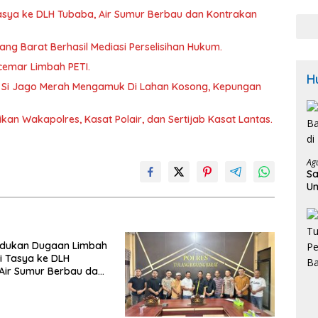
Sam
sya ke DLH Tubaba, Air Sumur Berbau dan Kontrakan
Calo
Bupa
Pem
wang Barat Berhasil Mediasi Perselisihan Hukum.
Untu
rcemar Limbah PETI.
Kam
H
 Si Jago Merah Mengamuk Di Lahan Kosong, Kepungan
kan Wakapolres, Kasat Polair, dan Sertijab Kasat Lantas.
Ag
Sa
Un
K
dukan Dugaan Limbah
i Tasya ke DLH
Air Sumur Berbau dan
n Sepi Peminat.