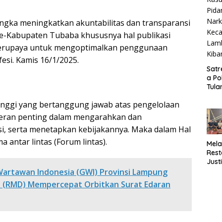
ngka meningkatkan akuntabilitas dan transparansi
se-Kabupaten Tubaba khususnya hal publikasi
berupaya untuk mengoptimalkan penggunaan
esi. Kamis 16/1/2025.
Satr
a Po
Tula
Baw
tinggi yang bertanggung jawab atas pengelolaan
Bara
Ung
 peran penting dalam mengarahkan dan
Kasu
i, serta menetapkan kebijakannya. Maka dalam Hal
Pida
Nark
a antar lintas (Forum lintas).
Mela
Kec
Rest
Lam
Justi
Kiba
Polr
artawan Indonesia (GWI) Provinsi Lampung
Baw
 (RMD) Mempercepat Orbitkan Surat Edaran
Bara
Berh
Medi
Pers