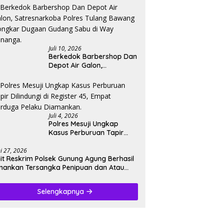
Bandar Narkoba, Pelaku
Di bekuk Saat Berusaha
Buang Barang Bukti.
Juli 10, 2026
Berkedok Barbershop Dan
Depot Air Galon,
Satresnarkoba Polres
Tulang Bawang Bongkar
Dugaan Gudang Sabu di
Way Kenanga.
Juli 4, 2026
‎Polres Mesuji Ungkap
Kasus Perburuan Tapir
Dilindungi di Register 45,
Empat Terduga Pelaku
ni 27, 2026
it Reskrim Polsek Gunung Agung Berhasil
Diamankan.
ankan Tersangka Penipuan dan Atau
nggelapan.
Selengkapnya