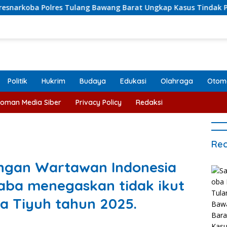
olres Tulang Bawang Barat Ungkap Kasus Tindak Pidana Narko
Politik
Hukrim
Budaya
Edukasi
Olahraga
Otomo
oman Media Siber
Privacy Policy
Redaksi
Rec
ungan Wartawan Indonesia
aba menegaskan tidak ikut
a Tiyuh tahun 2025.