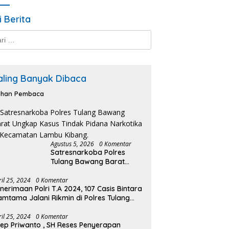
i Berita
k:
aling Banyak Dibaca
lihan Pembaca
Agustus 5, 2026
0 Komentar
Satresnarkoba Polres
Tulang Bawang Barat
Ungkap Kasus Tindak
Pidana Narkotika di
ril 25, 2024
0 Komentar
nerimaan Polri T.A 2024, 107 Casis Bintara
Kecamatan Lambu Kibang.
amtama Jalani Rikmin di Polres Tulang
wang Barat.
ril 25, 2024
0 Komentar
ep Priwanto , SH Reses Penyerapan