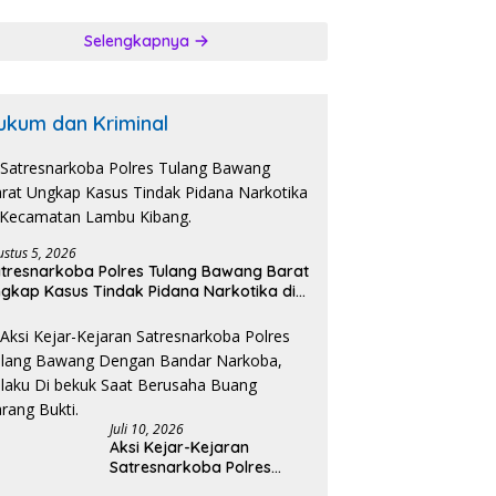
bangi Bakal
n Bupati-Wakil
Selengkapnya
ti dan Posko
enangan Koko
k Ciptakan
tibmas Kondusip.
ukum dan Kriminal
ustus 5, 2026
tresnarkoba Polres Tulang Bawang Barat
gkap Kasus Tindak Pidana Narkotika di
ecamatan Lambu Kibang.
Juli 10, 2026
Aksi Kejar-Kejaran
Satresnarkoba Polres
Tulang Bawang Dengan