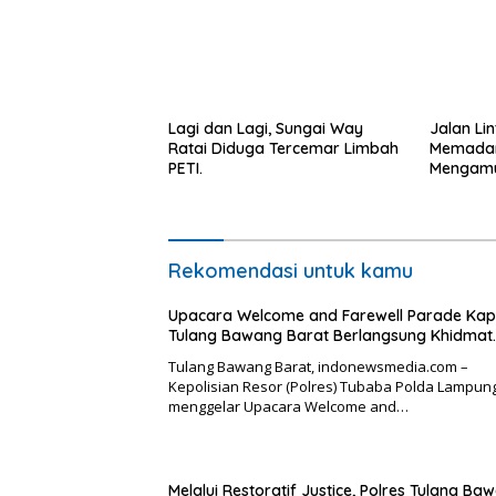
Lagi dan Lagi, Sungai Way
Jalan Li
Ratai Diduga Tercemar Limbah
Memadam
PETI.
Mengamu
Kepunga
Ancam P
Rekomendasi untuk kamu
Upacara Welcome and Farewell Parade Kap
Tulang Bawang Barat Berlangsung Khidmat.
Tulang Bawang Barat, indonewsmedia.com –
Kepolisian Resor (Polres) Tubaba Polda Lampun
menggelar Upacara Welcome and…
Melalui Restoratif Justice, Polres Tulang Ba