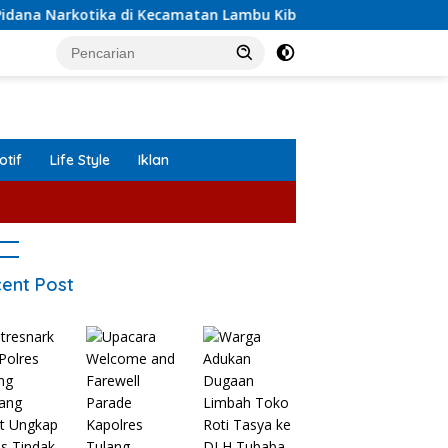
tika di Kecamatan Lambu Kibang.
Upacara Welcome and
tif
Life Style
Iklan
ent Post