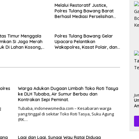
Melalui Restoratif Justice,
Polres Tulang Bawang Barat
Berhasil Mediasi Perselisihan
Hukum.
ntas Timur Menggala
Polres Tulang Bawang Gelar
kan Si Jago Merah
Upacara Pelantikan
k Di Lahan Kosong,
Wakapolres, Kasat Polair, dan
n Asap Sempat
Sertijab Kasat Lantas.
engendara.
olres
Warga Adukan Dugaan Limbah Toko Roti Tasya
ke DLH Tubaba, Air Sumur Berbau dan
Ju
Kontrakan Sepi Peminat.
Un
Am
g
Tubaba, indonewsmedia.com – Kesabaran warga
Pe
yang tinggal di sekitar Toko Roti Tasya, Suku Agung
(RK…
wang
Lagi dan Lagi, Sungai Way Ratai Diduga