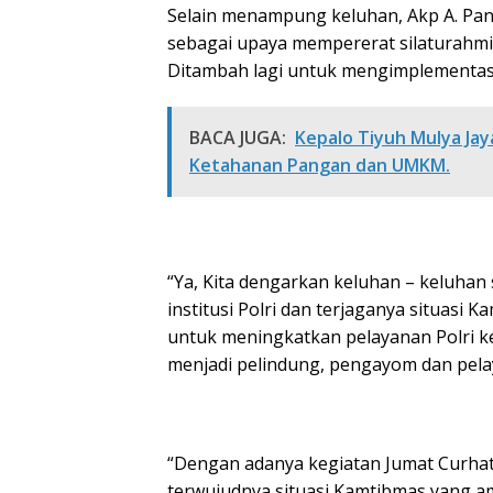
Selain menampung keluhan, Akp A. Pan
sebagai upaya mempererat silaturahmi
Ditambah lagi untuk mengimplementasik
BACA JUGA:
Kepalo Tiyuh Mulya Jay
Ketahanan Pangan dan UMKM.
“Ya, Kita dengarkan keluhan – keluha
institusi Polri dan terjaganya situasi
untuk meningkatkan pelayanan Polri k
menjadi pelindung, pengayom dan pela
“Dengan adanya kegiatan Jumat Curhat y
terwujudnya situasi Kamtibmas yang a