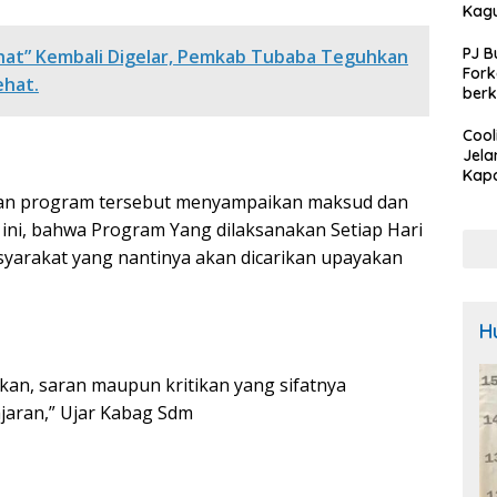
Kag
PJ B
at” Kembali Digelar, Pemkab Tubaba Teguhkan
For
hat.
berk
Rum
Kota
Cool
tang
Jela
R2TB
Kapo
Baw
tan program tersebut menyampaikan maksud dan
Sam
ini, bahwa Program Yang dilaksanakan Setiap Hari
Calo
arakat yang nantinya akan dicarikan upayakan
Bupa
Pem
Untu
Kam
H
ukan, saran maupun kritikan yang sifatnya
jaran,” Ujar Kabag Sdm