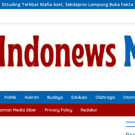
Mafia Aset, Sekdaprov Lampung Buka Fakta Status Tanah Ryacu
Politik
Hukrim
Budaya
Edukasi
Olahraga
Otomo
oman Media Siber
Privacy Policy
Redaksi
Rec