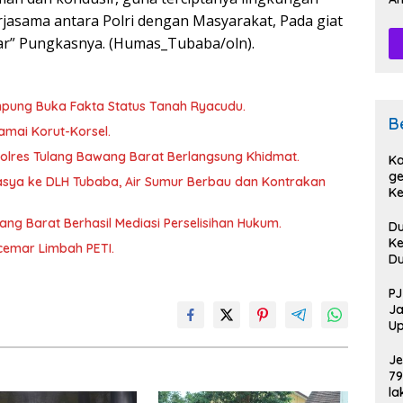
Pe
jasama antara Polri dengan Masyarakat, Pada giat
car” Pungkasnya. (Humas_Tubaba/oln).
ampung Buka Fakta Status Tanah Ryacudu.
B
amai Korut-Korsel.
lres Tulang Bawang Barat Berlangsung Khidmat.
Ka
ge
sya ke DLH Tubaba, Air Sumur Berbau dan Kontrakan
Ke
Pi
wang Barat Berhasil Mediasi Perselisihan Hukum.
D
Ke
rcemar Limbah PETI.
D
D
Sa
PJ
Po
Ja
Up
HU
Je
79
la