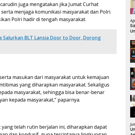
carudin juga mengatakan jika Jumat Curhat
 serta menjaga komunikasi masyarakat dan Polri.
an Polri hadir di tengah masyarakat.
Ag
Sa
Un
K
a Salurkan BLT Lansia Door to Door, Dorong
n serta masukan dari masyarakat untuk kemajuan
 Kamtibmas yang diharapkan masyarakat. Sekaligus
epada masyarakat, sehingga bisa benar-benar
yan kepada masyarakat,” paparnya.
Ju
ang telah rutin berjalan ini, diharapkan dapat
Un
man dan kondusif, guna terciptanya lingkungan
Am