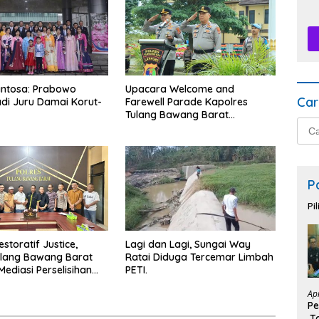
antosa: Prabowo
Upacara Welcome and
Car
di Juru Damai Korut-
Farewell Parade Kapolres
Tulang Bawang Barat
Cari
Berlangsung Khidmat.
untu
P
Pi
estoratif Justice,
Lagi dan Lagi, Sungai Way
ulang Bawang Barat
Ratai Diduga Tercemar Limbah
Mediasi Perselisihan
PETI.
Ap
Pe
,T