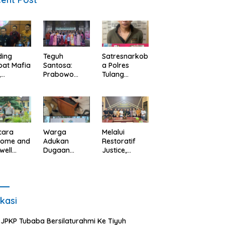
ding
Teguh
Satresnarkob
ibat Mafia
Santosa:
a Polres
,
Prabowo
Tulang
daprov
dapat Jadi
Bawang
pung
Juru Damai
Barat
 Fakta
Korut-Korsel.
Ungkap
us Tanah
Kasus Tindak
udu.
Pidana
Narkotika di
cara
Warga
Melalui
Kecamatan
come and
Adukan
Restoratif
Lambu
well
Dugaan
Justice,
Kibang.
ade
Limbah Toko
Polres Tulang
lres
Roti Tasya ke
Bawang
ng
DLH Tubaba,
Barat
ang
Air Sumur
Berhasil
t
Berbau dan
Mediasi
kasi
angsung
Kontrakan
Perselisihan
mat.
Sepi Peminat.
Hukum.
JPKP Tubaba Bersilaturahmi Ke Tiyuh