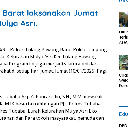
g Barat laksanakan Jumat
ulya Asri.
Ditu
Terl
Aset
Sek
com
– Polres Tulang Bawang Barat Polda Lampung
Lam
lai Kelurahan Mulya Asri Kec.Tulang Bawang
Buka
Stat
na Program ini juga menjadi silaturahmi dan
Ryac
kat di setiap hari jumat, Jumat (10/01/2025) Pagi.
Upa
Wel
Fare
Par
Kapo
s Tubaba Akp A. Pancarudin, S.H., M.M. mewakili
Tula
IK, M.IK beserta rombongan PJU Polres Tubaba,
Baw
res Tubaba, Lurah Kelurahan Mulya Asri Eko
Bara
Edu
Berl
elurahan dan Para tokoh masyarakat, pemuda dan
Khid
DPD 