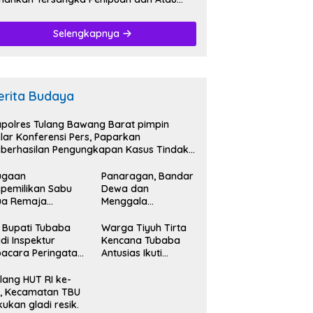
nggelapan.
Selengkapnya
erita Budaya
polres Tulang Bawang Barat pimpin
lar Konferensi Pers, Paparkan
berhasilan Pengungkapan Kasus Tindak
dana Narkoba.
ugaan
Panaragan, Bandar
pemilikan Sabu
Dewa dan
ua Remaja
Menggala
iamankan
Mas,Bersatu
tresnarkoba
Kibarkan Semangat
 Bupati Tubaba
Warga Tiyuh Tirta
lres Tubaba.
Kemerdekaan HUT
di Inspektur
Kencana Tubaba
RI Ke-79.
acara Peringatan
Antusias Ikuti
T RI Ke- 79.
Karnaval
memeriahkan HUT
lang HUT RI ke-
RI Ke-79.
, Kecamatan TBU
kukan gladi resik.