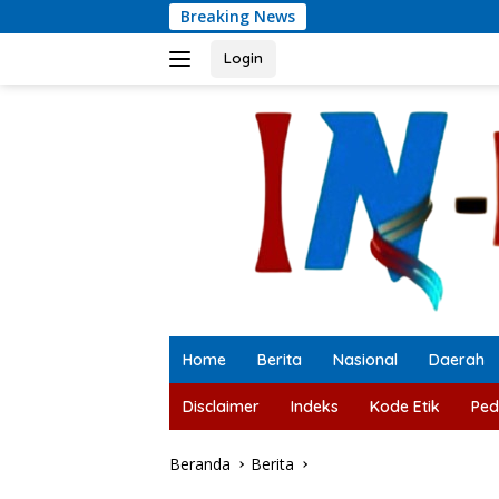
Langsung
Breaking News
Dituding Terlibat 
ke
konten
Login
Home
Berita
Nasional
Daerah
Disclaimer
Indeks
Kode Etik
Ped
Beranda
Berita