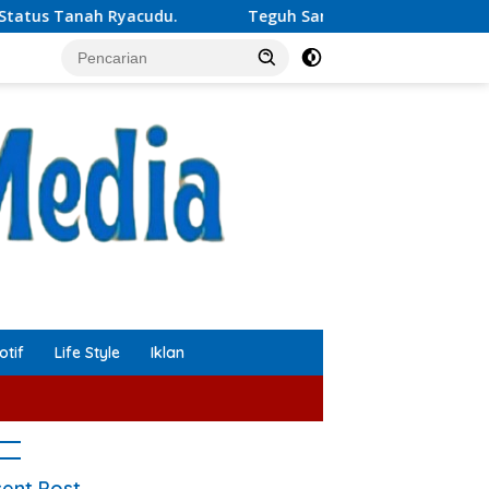
du.
Teguh Santosa: Prabowo dapat Jadi Juru Damai Kor
tif
Life Style
Iklan
ent Post