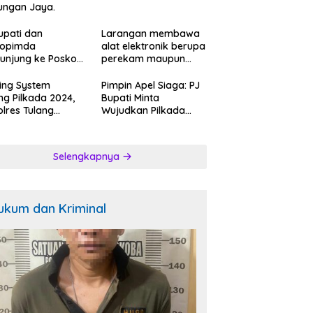
ungan Jaya.
upati dan
Larangan membawa
kopimda
alat elektronik berupa
unjung ke Posko
perekam maupun
ah Relawan
telepon seluler saat
k Kosong:ini
mencoblos di bilik
ing System
Pimpin Apel Siaga: PJ
gapan Jubir
suara.
ng Pilkada 2024,
Bupati Minta
.
lres Tulang
Wujudkan Pilkada
ang Barat
Berkualitas.
bangi Bakal
n Bupati-Wakil
Selengkapnya
ti dan Posko
enangan Koko
k Ciptakan
tibmas Kondusip.
ukum dan Kriminal