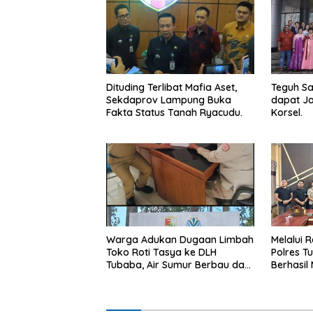
Dituding Terlibat Mafia Aset,
Teguh S
Sekdaprov Lampung Buka
dapat Ja
Fakta Status Tanah Ryacudu.
Korsel.
Warga Adukan Dugaan Limbah
Melalui R
Toko Roti Tasya ke DLH
Polres T
Tubaba, Air Sumur Berbau dan
Berhasil 
Kontrakan Sepi Peminat.
Hukum.