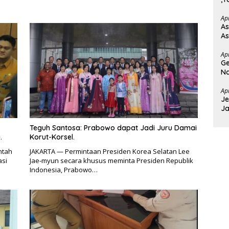
Ba
Ap
As
As
Ap
Ge
Na
T
Ap
Je
Ja
D
Teguh Santosa: Prabowo dapat Jadi Juru Damai
.
Korut-Korsel.
ntah
JAKARTA — Permintaan Presiden Korea Selatan Lee
asi
Jae-myun secara khusus meminta Presiden Republik
Indonesia, Prabowo…