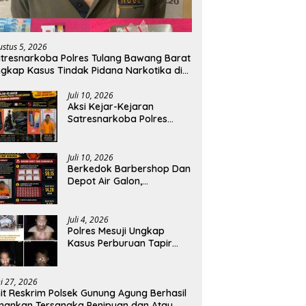
ustus 5, 2026
tresnarkoba Polres Tulang Bawang Barat
gkap Kasus Tindak Pidana Narkotika di
ecamatan Lambu Kibang.
Juli 10, 2026
Aksi Kejar-Kejaran
Satresnarkoba Polres
Tulang Bawang Dengan
Bandar Narkoba, Pelaku
Di bekuk Saat Berusaha
Juli 10, 2026
Buang Barang Bukti.
Berkedok Barbershop Dan
Depot Air Galon,
Satresnarkoba Polres
Tulang Bawang Bongkar
Dugaan Gudang Sabu di
Juli 4, 2026
Way Kenanga.
‎Polres Mesuji Ungkap
Kasus Perburuan Tapir
Dilindungi di Register 45,
Empat Terduga Pelaku
Diamankan.
ni 27, 2026
it Reskrim Polsek Gunung Agung Berhasil
ankan Tersangka Penipuan dan Atau