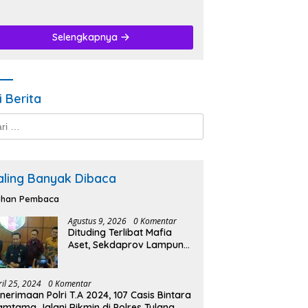
Selengkapnya
i Berita
k:
aling Banyak Dibaca
lihan Pembaca
Agustus 9, 2026
0 Komentar
Dituding Terlibat Mafia
Aset, Sekdaprov Lampung
Buka Fakta Status Tanah
Ryacudu.
ril 25, 2024
0 Komentar
nerimaan Polri T.A 2024, 107 Casis Bintara
amtama Jalani Rikmin di Polres Tulang