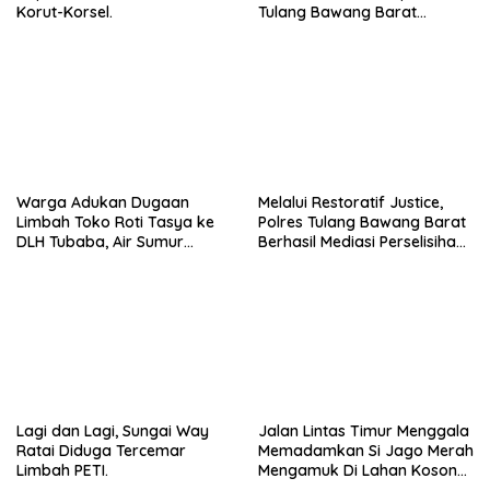
Korut-Korsel.
Tulang Bawang Barat
Berlangsung Khidmat.
Warga Adukan Dugaan
Melalui Restoratif Justice,
Limbah Toko Roti Tasya ke
Polres Tulang Bawang Barat
DLH Tubaba, Air Sumur
Berhasil Mediasi Perselisihan
Berbau dan Kontrakan Sepi
Hukum.
Peminat.
Lagi dan Lagi, Sungai Way
Jalan Lintas Timur Menggala
Ratai Diduga Tercemar
Memadamkan Si Jago Merah
Limbah PETI.
Mengamuk Di Lahan Kosong,