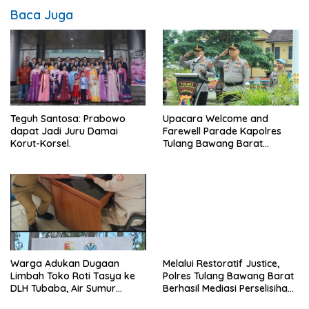
Baca Juga
Teguh Santosa: Prabowo
Upacara Welcome and
dapat Jadi Juru Damai
Farewell Parade Kapolres
Korut-Korsel.
Tulang Bawang Barat
Berlangsung Khidmat.
Warga Adukan Dugaan
Melalui Restoratif Justice,
Limbah Toko Roti Tasya ke
Polres Tulang Bawang Barat
DLH Tubaba, Air Sumur
Berhasil Mediasi Perselisihan
Berbau dan Kontrakan Sepi
Hukum.