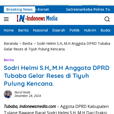
Langsung ke konten
 Damai Korut-Korsel.
Breaking News
Satresnarkoba Polres Tulang Baw
Home
Berita
Nasional
Daerah
Politik
Hukrim
Budaya
Beranda
Berita
Sodri Helmi S.H,.M.H Anggota DPRD Tubaba
Gelar Reses di Tiyuh Pulung Kencana.
Berita
Sodri Helmi S.H,.M.H Anggota DPRD
Tubaba Gelar Reses di Tiyuh
Pulung Kencana.
Nurul Huda
Desember 28, 2024
Tubaba, indonewsmedia.com
– Aggota DPRD Kabupaten
Tulang Bawang Barat Sodri Helmi,S.H,.M.H Dari Fraksi