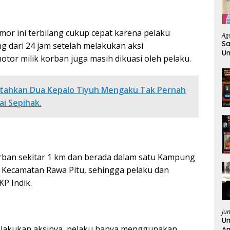
or ini terbilang cukup cepat karena pelaku
Ag
Sa
g dari 24 jam setelah melakukan aksi
Un
tor milik korban juga masih dikuasi oleh pelaku.
K
ntahkan Dua Kepalo Tiyuh Mengaku Tak Pernah
ai Sepihak.
rban sekitar 1 km dan berada dalam satu Kampung
 Kecamatan Rawa Pitu, sehingga pelaku dan
KP Indik.
Ju
Un
lakukan aksinya, pelaku hanya menggunakan
Am