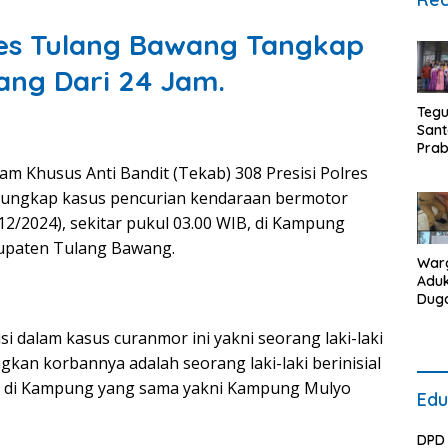
lres Tulang Bawang Tangkap
ang Dari 24 Jam.
Teg
Sant
Pra
dapa
m Khusus Anti Bandit (Tekab) 308 Presisi Polres
Jur
ungkap kasus pencurian kendaraan bermotor
Koru
/12/2024), sekitar pukul 03.00 WIB, di Kampung
bupaten Tulang Bawang.
War
Adu
Dug
Lim
Roti
i dalam kasus curanmor ini yakni seorang laki-laki
DLH 
angkan korbannya adalah seorang laki-laki berinisial
Air 
gal di Kampung yang sama yakni Kampung Mulyo
Ber
Edu
Kon
Sepi
DPD 