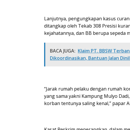
Lanjutnya, pengungkapan kasus curanm
ditangkap oleh Tekab 308 Presisi kuran
kejahatannya, dan BB berupa sepeda mo
BACA JUGA:
Klaim PT. BBSW Terba
Dikoordinasikan, Bantuan Jalan Dinil
“Jarak rumah pelaku dengan rumah ko
yang sama yakni Kampung Mulyo Dadi,
korban tentunya saling kenal,” papar A
Kasat Reskrim menerangkan, dalam me