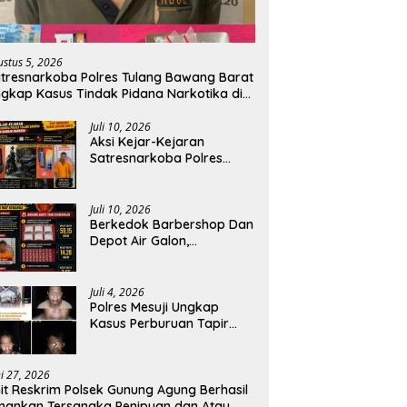
ustus 5, 2026
tresnarkoba Polres Tulang Bawang Barat
gkap Kasus Tindak Pidana Narkotika di
ecamatan Lambu Kibang.
Juli 10, 2026
Aksi Kejar-Kejaran
Satresnarkoba Polres
Tulang Bawang Dengan
Bandar Narkoba, Pelaku
Di bekuk Saat Berusaha
Juli 10, 2026
Buang Barang Bukti.
Berkedok Barbershop Dan
Depot Air Galon,
Satresnarkoba Polres
Tulang Bawang Bongkar
Dugaan Gudang Sabu di
Juli 4, 2026
Way Kenanga.
‎Polres Mesuji Ungkap
Kasus Perburuan Tapir
Dilindungi di Register 45,
Empat Terduga Pelaku
Diamankan.
ni 27, 2026
it Reskrim Polsek Gunung Agung Berhasil
ankan Tersangka Penipuan dan Atau