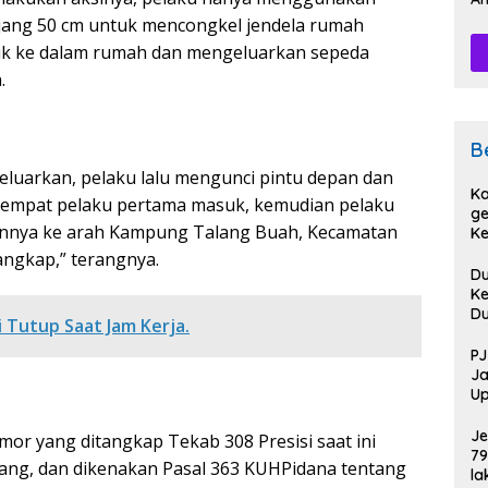
Pe
njang 50 cm untuk mencongkel jendela rumah
suk ke dalam rumah dan mengeluarkan sepeda
.
B
keluarkan, pelaku lalu mengunci pintu depan dan
Ka
a tempat pelaku pertama masuk, kemudian pelaku
ge
annya ke arah Kampung Talang Buah, Kecamatan
Ke
Pi
angkap,” terangnya.
D
Ke
D
i Tutup Saat Jam Kerja.
D
Sa
PJ
Po
Ja
Up
HU
Je
or yang ditangkap Tekab 308 Presisi saat ini
79
ang, dan dikenakan Pasal 363 KUHPidana tentang
la