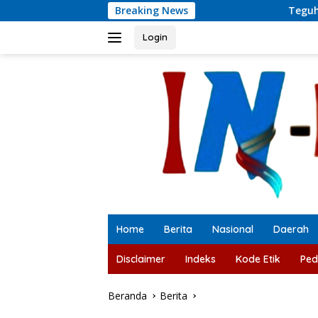
Langsung
Breaking News
Teguh Santosa: Prabowo dap
ke
konten
Login
Home
Berita
Nasional
Daerah
Disclaimer
Indeks
Kode Etik
Ped
Beranda
Berita