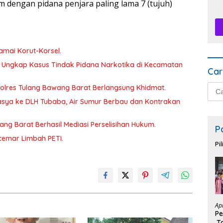
 dengan pidana penjara paling lama 7 (tujuh)
amai Korut-Korsel.
 Ungkap Kasus Tindak Pidana Narkotika di Kecamatan
Car
Cari
lres Tulang Bawang Barat Berlangsung Khidmat.
untu
sya ke DLH Tubaba, Air Sumur Berbau dan Kontrakan
wang Barat Berhasil Mediasi Perselisihan Hukum.
P
rcemar Limbah PETI.
Pi
Ap
Pe
,T