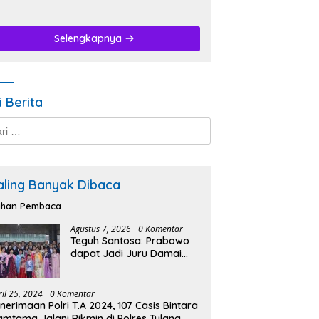
Selengkapnya
i Berita
k:
aling Banyak Dibaca
lihan Pembaca
Agustus 7, 2026
0 Komentar
Teguh Santosa: Prabowo
dapat Jadi Juru Damai
Korut-Korsel.
ril 25, 2024
0 Komentar
nerimaan Polri T.A 2024, 107 Casis Bintara
amtama Jalani Rikmin di Polres Tulang