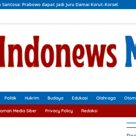
at Jadi Juru Damai Korut-Korsel.
Satresnarkoba Polre
Politik
Hukrim
Budaya
Edukasi
Olahraga
Otomo
oman Media Siber
Privacy Policy
Redaksi
Rec