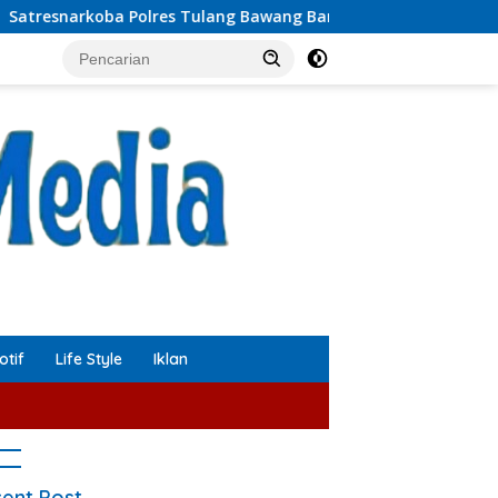
s Tulang Bawang Barat Ungkap Kasus Tindak Pidana Narkotika
tif
Life Style
Iklan
ent Post