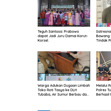
Teguh Santosa: Prabowo
Satresna
dapat Jadi Juru Damai Korut-
Bawang 
Korsel.
Tindak P
Kecamat
Warga Adukan Dugaan Limbah
Melalui R
Toko Roti Tasya ke DLH
Polres T
Tubaba, Air Sumur Berbau dan
Berhasil 
Kontrakan Sepi Peminat.
Hukum.