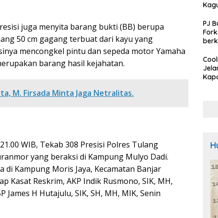
Kag
PJ B
esisi juga menyita barang bukti (BB) berupa
For
jang 50 cm gagang terbuat dari kayu yang
berk
Rum
sinya mencongkel pintu dan sepeda motor Yamaha
Kota
Cool
erupakan barang hasil kejahatan.
tang
Jela
R2TB
Kapo
Baw
a, M. Firsada Minta Jaga Netralitas.
Sam
Calo
Bupa
Pem
Untu
Kam
 21.00 WIB, Tekab 308 Presisi Polres Tulang
H
anmor yang beraksi di Kampung Mulyo Dadi.
da di Kampung Moris Jaya, Kecamatan Banjar
p Kasat Reskrim, AKP Indik Rusmono, SIK, MH,
 James H Hutajulu, SIK, SH, MH, MIK, Senin