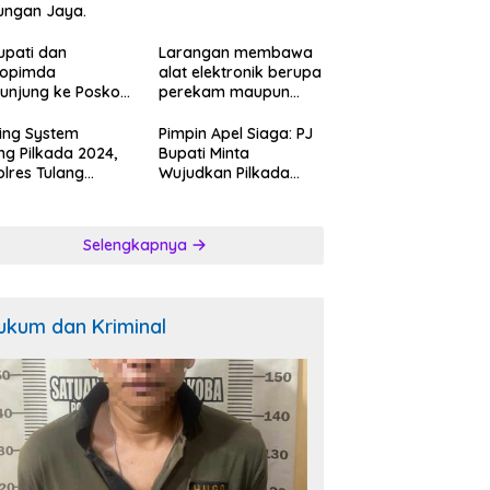
ungan Jaya.
upati dan
Larangan membawa
kopimda
alat elektronik berupa
unjung ke Posko
perekam maupun
ah Relawan
telepon seluler saat
k Kosong:ini
mencoblos di bilik
ing System
Pimpin Apel Siaga: PJ
gapan Jubir
suara.
ng Pilkada 2024,
Bupati Minta
.
lres Tulang
Wujudkan Pilkada
ang Barat
Berkualitas.
bangi Bakal
n Bupati-Wakil
Selengkapnya
ti dan Posko
enangan Koko
k Ciptakan
tibmas Kondusip.
ukum dan Kriminal