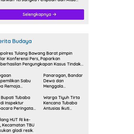
nggelapan.
Selengkapnya
erita Budaya
polres Tulang Bawang Barat pimpin
lar Konferensi Pers, Paparkan
berhasilan Pengungkapan Kasus Tindak
dana Narkoba.
ugaan
Panaragan, Bandar
pemilikan Sabu
Dewa dan
ua Remaja
Menggala
iamankan
Mas,Bersatu
tresnarkoba
Kibarkan Semangat
 Bupati Tubaba
Warga Tiyuh Tirta
lres Tubaba.
Kemerdekaan HUT
di Inspektur
Kencana Tubaba
RI Ke-79.
acara Peringatan
Antusias Ikuti
T RI Ke- 79.
Karnaval
memeriahkan HUT
lang HUT RI ke-
RI Ke-79.
, Kecamatan TBU
kukan gladi resik.