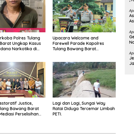
Ba
Ap
As
As
Ap
Ge
rkoba Polres Tulang
Upacara Welcome and
Na
Barat Ungkap Kasus
Farewell Parade Kapolres
T
idana Narkotika di
Tulang Bawang Barat
Ap
an Lambu Kibang.
Berlangsung Khidmat.
Je
Ja
D
estoratif Justice,
Lagi dan Lagi, Sungai Way
ulang Bawang Barat
Ratai Diduga Tercemar Limbah
Mediasi Perselisihan
PETI.