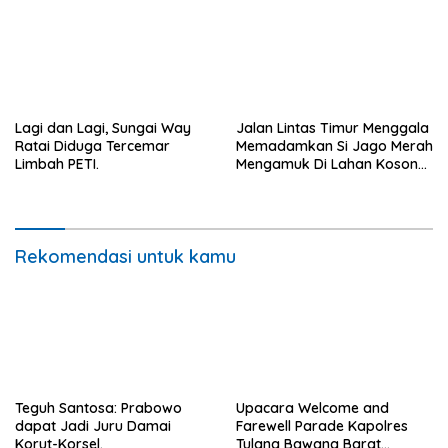
Lagi dan Lagi, Sungai Way
Jalan Lintas Timur Menggala
Ratai Diduga Tercemar
Memadamkan Si Jago Merah
Limbah PETI.
Mengamuk Di Lahan Kosong,
Kepungan Asap Sempat
Ancam Pengendara.
Rekomendasi untuk kamu
Teguh Santosa: Prabowo
Upacara Welcome and
dapat Jadi Juru Damai
Farewell Parade Kapolres
Korut-Korsel.
Tulang Bawang Barat