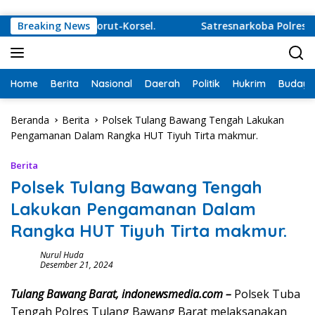
Langsung ke konten
i Juru Damai Korut-Korsel.
Breaking News
Satresnarkoba Polres Tul
Home
Berita
Nasional
Daerah
Politik
Hukrim
Budaya
Beranda
Berita
Polsek Tulang Bawang Tengah Lakukan
Pengamanan Dalam Rangka HUT Tiyuh Tirta makmur.
Berita
Polsek Tulang Bawang Tengah
Lakukan Pengamanan Dalam
Rangka HUT Tiyuh Tirta makmur.
Nurul Huda
Desember 21, 2024
Tulang Bawang Barat, indonewsmedia.com –
Polsek Tuba
Tengah Polres Tulang Bawang Barat melaksanakan