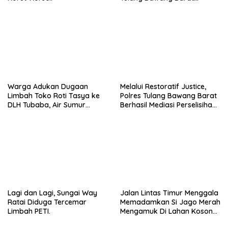
Berlangsung Khidmat.
Warga Adukan Dugaan
Melalui Restoratif Justice,
Limbah Toko Roti Tasya ke
Polres Tulang Bawang Barat
DLH Tubaba, Air Sumur
Berhasil Mediasi Perselisihan
Berbau dan Kontrakan Sepi
Hukum.
Peminat.
Lagi dan Lagi, Sungai Way
Jalan Lintas Timur Menggala
Ratai Diduga Tercemar
Memadamkan Si Jago Merah
Limbah PETI.
Mengamuk Di Lahan Kosong,
Kepungan Asap Sempat