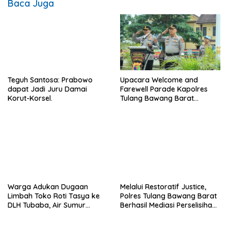
Baca Juga
Teguh Santosa: Prabowo
Upacara Welcome and
dapat Jadi Juru Damai
Farewell Parade Kapolres
Korut-Korsel.
Tulang Bawang Barat
Berlangsung Khidmat.
Warga Adukan Dugaan
Melalui Restoratif Justice,
Limbah Toko Roti Tasya ke
Polres Tulang Bawang Barat
DLH Tubaba, Air Sumur
Berhasil Mediasi Perselisihan
Berbau dan Kontrakan Sepi
Hukum.
Peminat.