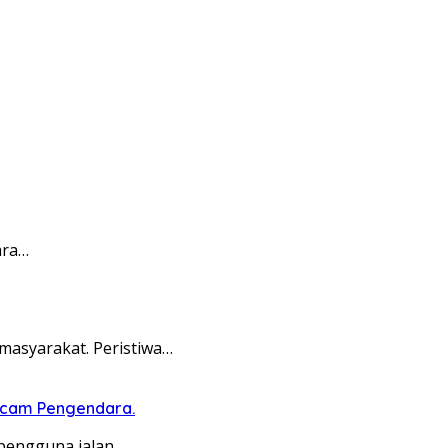
ara…
asyarakat. Peristiwa…
ncam Pengendara.
pengguna jalan…