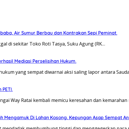
baba, Air Sumur Berbau dan Kontrakan Sepi Peminat.
al di sekitar Toko Roti Tasya, Suku Agung (RK…
erhasil Mediasi Perselisihan Hukum.
hukum yang sempat diwarnai aksi saling lapor antara Saud
 PETI.
gai Way Ratai kembali memicu keresahan dan kemarahan m
ah Mengamuk Di Lahan Kosong, Kepungan Asap Sempat A
at mendadak membumbung tinggi dan menggegerkan para 