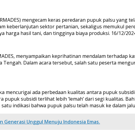
DES) mengecam keras peredaran pupuk palsu yang telah m
m keberlanjutan sektor pertanian, sekaligus memukul per
a harga hasil tani, dan tingginya biaya produksi. 16/12/202
MADES, menyampaikan keprihatinan mendalam terhadap kasu
a Tengah. Dalam acara tersebut, salah satu peserta mengun
 mencurigai ada perbedaan kualitas antara pupuk subsidi
 pupuk subsidi terlihat lebih ‘lemah’ dari segi kualitas. B
 satu indikasi bahwa pupuk palsu telah masuk ke dalam jalur
 Generasi Unggul Menuju Indonesia Emas.