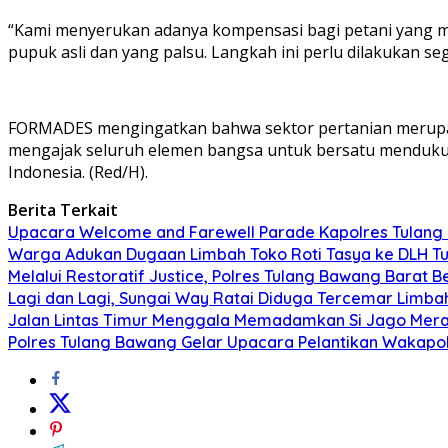
“Kami menyerukan adanya kompensasi bagi petani yang m
pupuk asli dan yang palsu. Langkah ini perlu dilakukan s
FORMADES mengingatkan bahwa sektor pertanian merupak
mengajak seluruh elemen bangsa untuk bersatu mendukung
Indonesia. (Red/H).
Berita Terkait
Upacara Welcome and Farewell Parade Kapolres Tulang
Warga Adukan Dugaan Limbah Toko Roti Tasya ke DLH Tu
Melalui Restoratif Justice, Polres Tulang Bawang Barat B
Lagi dan Lagi, Sungai Way Ratai Diduga Tercemar Limbah
Jalan Lintas Timur Menggala Memadamkan Si Jago Mer
Polres Tulang Bawang Gelar Upacara Pelantikan Wakapolre