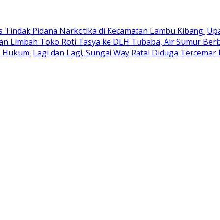
 Tindak Pidana Narkotika di Kecamatan Lambu Kibang.
Upa
 Limbah Toko Roti Tasya ke DLH Tubaba, Air Sumur Berb
n Hukum.
Lagi dan Lagi, Sungai Way Ratai Diduga Tercemar 