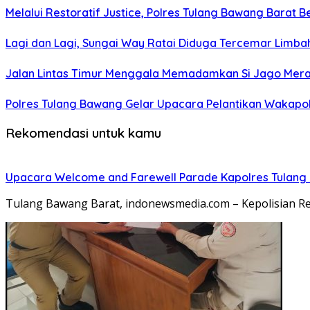
Melalui Restoratif Justice, Polres Tulang Bawang Barat B
Lagi dan Lagi, Sungai Way Ratai Diduga Tercemar Limbah
Jalan Lintas Timur Menggala Memadamkan Si Jago Mer
Polres Tulang Bawang Gelar Upacara Pelantikan Wakapolre
Rekomendasi untuk kamu
Upacara Welcome and Farewell Parade Kapolres Tulang
Tulang Bawang Barat, indonewsmedia.com – Kepolisian 