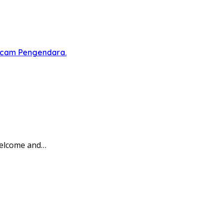
ncam Pengendara.
Welcome and…