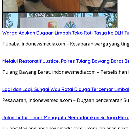
Warga Adukan Dugaan Limbah Toko Roti Tasya ke DLH Tu
Tubaba, indonewsmedia.com – Kesabaran warga yang tingg
Melalui Restoratif Justice, Polres Tulang Bawang Barat B
Tulang Bawang Barat, indonewsmedia.com – Perselisihan 
Lagi dan Lagi, Sungai Way Ratai Diduga Tercemar Limbah
Pesawaran, indonewsmedia.com – Dugaan pencemaran Sun
Jalan Lintas Timur Menggala Memadamkan Si Jago Mer
Tulang Bawang, indonewsmedia.com – Kepulan asap pek