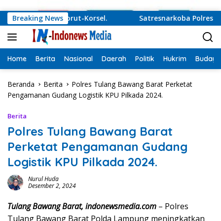
Langsung ke konten
uru Damai Korut-Korsel.
Breaking News
Satresnarkoba Polres Tulang
Home
Berita
Nasional
Daerah
Politik
Hukrim
Budaya
Beranda
Berita
Polres Tulang Bawang Barat Perketat
Pengamanan Gudang Logistik KPU Pilkada 2024.
Berita
Polres Tulang Bawang Barat
Perketat Pengamanan Gudang
Logistik KPU Pilkada 2024.
Nurul Huda
Desember 2, 2024
Tulang Bawang Barat, indonewsmedia.com
– Polres
Tulang Bawang Barat Polda Lampung meningkatkan