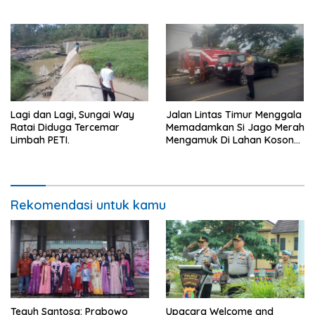
Berbau dan Kontrakan Sepi
Hukum.
Peminat.
Lagi dan Lagi, Sungai Way
Jalan Lintas Timur Menggala
Ratai Diduga Tercemar
Memadamkan Si Jago Merah
Limbah PETI.
Mengamuk Di Lahan Kosong,
Kepungan Asap Sempat
Ancam Pengendara.
Rekomendasi untuk kamu
Teguh Santosa: Prabowo
Upacara Welcome and