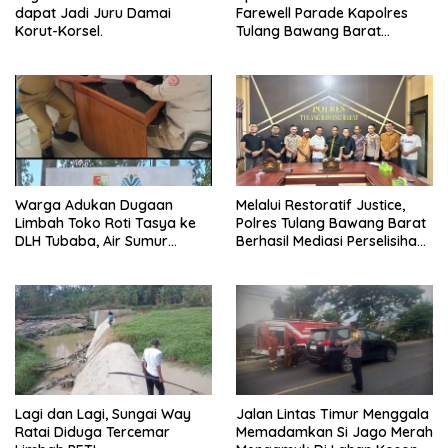
dapat Jadi Juru Damai
Farewell Parade Kapolres
Korut-Korsel.
Tulang Bawang Barat
Berlangsung Khidmat.
Warga Adukan Dugaan
Melalui Restoratif Justice,
Limbah Toko Roti Tasya ke
Polres Tulang Bawang Barat
DLH Tubaba, Air Sumur
Berhasil Mediasi Perselisihan
Berbau dan Kontrakan Sepi
Hukum.
Peminat.
Lagi dan Lagi, Sungai Way
Jalan Lintas Timur Menggala
Ratai Diduga Tercemar
Memadamkan Si Jago Merah