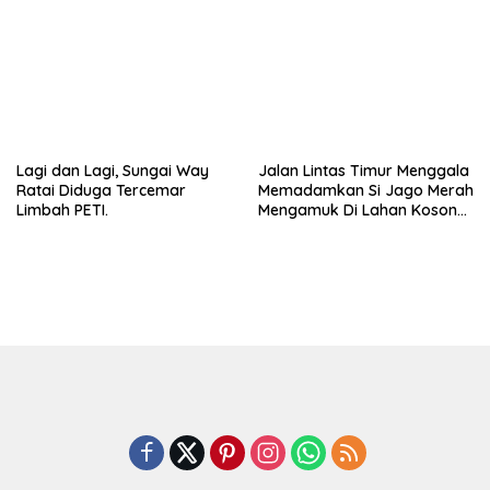
Berbau dan Kontrakan Sepi
Hukum.
Peminat.
Lagi dan Lagi, Sungai Way
Jalan Lintas Timur Menggala
Ratai Diduga Tercemar
Memadamkan Si Jago Merah
Limbah PETI.
Mengamuk Di Lahan Kosong,
Kepungan Asap Sempat
Ancam Pengendara.