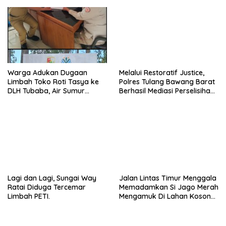
Warga Adukan Dugaan
Melalui Restoratif Justice,
Limbah Toko Roti Tasya ke
Polres Tulang Bawang Barat
DLH Tubaba, Air Sumur
Berhasil Mediasi Perselisihan
Berbau dan Kontrakan Sepi
Hukum.
Peminat.
Lagi dan Lagi, Sungai Way
Jalan Lintas Timur Menggala
Ratai Diduga Tercemar
Memadamkan Si Jago Merah
Limbah PETI.
Mengamuk Di Lahan Kosong,
Kepungan Asap Sempat
Ancam Pengendara.