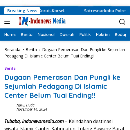
Langsung ke konten
i Juru Damai Korut-Korsel.
Breaking News
Satresnarkoba Polres Tula
Home
Berita
Nasional
Daerah
Politik
Hukrim
Budaya
Beranda
Berita
Dugaan Pemerasan Dan Pungli ke Sejumlah
Pedagang Di Islamic Center Belum Tuai Ending!!
Berita
Dugaan Pemerasan Dan Pungli ke
Sejumlah Pedagang Di Islamic
Center Belum Tuai Ending!!
Nurul Huda
November 14, 2024
Tubaba, indonewsmedia.com
– Keindahan destinasi
wisata Islamic Canter Kabupaten Tulang Bawang Barat