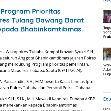
 Program Prioritas
res Tulang Bawang Barat
epada Bhabinkamtibmas.
Teg
Sant
Pra
dapa
Jur
Koru
m
– Wakapolres Tubaba Kompol Ikhwan Syukri S.H.,
da seluruh Anggota Bhabinkamtibmas jajaran Polres
 yang mendukung Program prioritas pemerintah,
War
Adu
Racana Mapolres Tubaba, Sabtu (09/11/2024).
Dug
Lim
. Pancarudin, S.H., M.M beserta Kasat binmas Iptu
Roti
jaran Polres Tubaba dan Personil Polres Tubaba.
DLH 
Air 
Ber
i S.H., S.I.K., M.H Mewakil Kapolres Tubaba AKBP
Edu
Kon
nnya menekankan kepada Bhabinkamtibmas
Sepi
DPD 