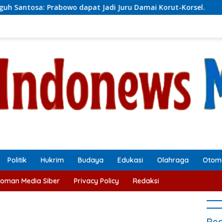
o dapat Jadi Juru Damai Korut-Korsel.
Satresnarkoba
Politik
Hukrim
Budaya
Edukasi
Olahraga
Otomo
oman Media Siber
Privacy Policy
Redaksi
Rec