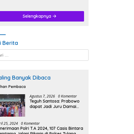
Selengkapnya
i Berita
k:
aling Banyak Dibaca
lihan Pembaca
Agustus 7, 2026
0 Komentar
Teguh Santosa: Prabowo
dapat Jadi Juru Damai
Korut-Korsel.
ril 25, 2024
0 Komentar
nerimaan Polri T.A 2024, 107 Casis Bintara
amtama Jalani Rikmin di Polres Tulang