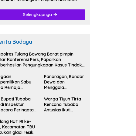
nggelapan.
Selengkapnya
erita Budaya
polres Tulang Bawang Barat pimpin
lar Konferensi Pers, Paparkan
berhasilan Pengungkapan Kasus Tindak
dana Narkoba.
ugaan
Panaragan, Bandar
pemilikan Sabu
Dewa dan
ua Remaja
Menggala
iamankan
Mas,Bersatu
tresnarkoba
Kibarkan Semangat
 Bupati Tubaba
Warga Tiyuh Tirta
lres Tubaba.
Kemerdekaan HUT
di Inspektur
Kencana Tubaba
RI Ke-79.
acara Peringatan
Antusias Ikuti
T RI Ke- 79.
Karnaval
memeriahkan HUT
lang HUT RI ke-
RI Ke-79.
, Kecamatan TBU
kukan gladi resik.