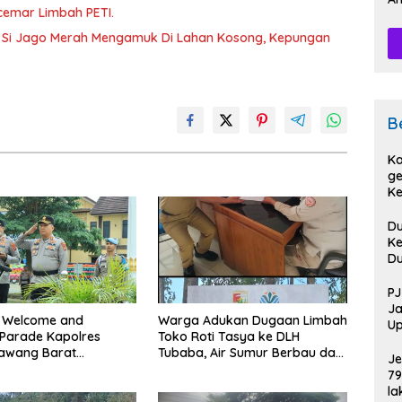
rcemar Limbah PETI.
Pe
 Si Jago Merah Mengamuk Di Lahan Kosong, Kepungan
B
Ka
ge
Ke
Pi
D
Ke
D
D
Sa
PJ
Po
Ja
 Welcome and
Warga Adukan Dugaan Limbah
Up
 Parade Kapolres
Toko Roti Tasya ke DLH
HU
Bawang Barat
Tubaba, Air Sumur Berbau dan
Je
ung Khidmat.
Kontrakan Sepi Peminat.
79
la