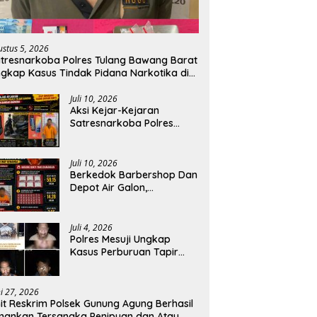
ustus 5, 2026
tresnarkoba Polres Tulang Bawang Barat
gkap Kasus Tindak Pidana Narkotika di
ecamatan Lambu Kibang.
Juli 10, 2026
Aksi Kejar-Kejaran
Satresnarkoba Polres
Tulang Bawang Dengan
Bandar Narkoba, Pelaku
Di bekuk Saat Berusaha
Juli 10, 2026
Buang Barang Bukti.
Berkedok Barbershop Dan
Depot Air Galon,
Satresnarkoba Polres
Tulang Bawang Bongkar
Dugaan Gudang Sabu di
Juli 4, 2026
Way Kenanga.
‎Polres Mesuji Ungkap
Kasus Perburuan Tapir
Dilindungi di Register 45,
Empat Terduga Pelaku
Diamankan.
ni 27, 2026
it Reskrim Polsek Gunung Agung Berhasil
ankan Tersangka Penipuan dan Atau