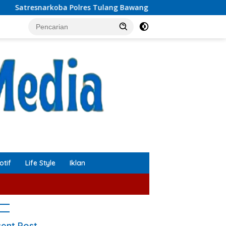
 Polres Tulang Bawang Barat Ungkap Kasus Tindak Pidana Nark
tif
Life Style
Iklan
ent Post