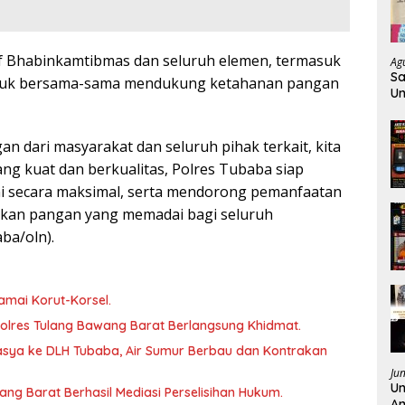
f Bhabinkamtibmas dan seluruh elemen, termasuk
Ag
Sa
untuk bersama-sama mendukung ketahanan pangan
Un
K
 dari masyarakat dan seluruh pihak terkait, kita
g kuat dan berkualitas, Polres Tubaba siap
 secara maksimal, serta mendorong pemanfaatan
lkan pangan yang memadai bagi seluruh
ba/oln).
amai Korut-Korsel.
lres Tulang Bawang Barat Berlangsung Khidmat.
sya ke DLH Tubaba, Air Sumur Berbau dan Kontrakan
Ju
Un
wang Barat Berhasil Mediasi Perselisihan Hukum.
Am