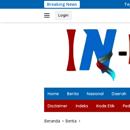
Langsung
Breaking News
Teguh Santosa: Prabow
ke
konten
Login
Home
Berita
Nasional
Daerah
Disclaimer
Indeks
Kode Etik
Ped
Beranda
Berita