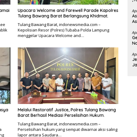
Ba
Damai
Upacara Welcome and Farewell Parade Kapolres
Ap
Tulang Bawang Barat Berlangsung Khidmat.
As
As
Lee
Tulang Bawang Barat, indonewsmedia.com –
blik
Kepolisian Resor (Polres) Tubaba Polda Lampung
Ap
menggelar Upacara Welcome and…
Ge
Na
T
Ap
Je
Ja
D
asya
Melalui Restoratif Justice, Polres Tulang Bawang
Barat Berhasil Mediasi Perselisihan Hukum.
Tulang Bawang Barat, indonewsmedia.com –
a
Perselisihan hukum yang sempat diwarnai aksi saling
ung
lapor antara Saudara…