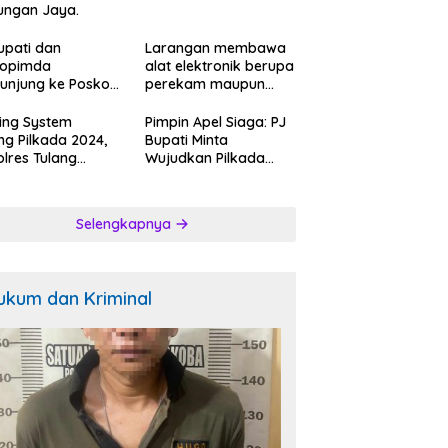
ungan Jaya.
upati dan
Larangan membawa
kopimda
alat elektronik berupa
unjung ke Posko
perekam maupun
ah Relawan
telepon seluler saat
k Kosong:ini
mencoblos di bilik
ing System
Pimpin Apel Siaga: PJ
gapan Jubir
suara.
ng Pilkada 2024,
Bupati Minta
.
lres Tulang
Wujudkan Pilkada
ang Barat
Berkualitas.
bangi Bakal
n Bupati-Wakil
Selengkapnya
ti dan Posko
enangan Koko
k Ciptakan
tibmas Kondusip.
ukum dan Kriminal