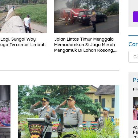
 Lagi, Sungai Way
Jalan Lintas Timur Menggala
Car
duga Tercemar Limbah
Memadamkan Si Jago Merah
Mengamuk Di Lahan Kosong,
Cari
Kepungan Asap Sempat
untu
Ancam Pengendara.
P
Pi
Ap
Pe
,T