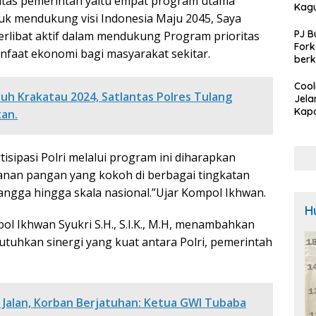
tas pemerintah yaitu empat program utama
Kag
k mendukung visi Indonesia Maju 2045, Saya
PJ B
libat aktif dalam mendukung Program prioritas
For
faat ekonomi bagi masyarakat sekitar.
berk
Rum
Kota
Cool
uh Krakatau 2024, Satlantas Polres Tulang
tang
Jela
R2TB
Kapo
an.
Baw
Sam
Calo
ipasi Polri melalui program ini diharapkan
Bupa
an pangan yang kokoh di berbagai tingkatan
Pem
Untu
tangga hingga skala nasional.”Ujar Kompol Ikhwan.
Kam
H
ol Ikhwan Syukri S.H., S.I.K., M.H, menambahkan
uhkan sinergi yang kuat antara Polri, pemerintah
n Jalan, Korban Berjatuhan: Ketua GWI Tubaba