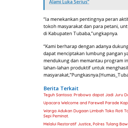
Alami Luka Serius”
“Ia menekankan pentingnya peran akti
tokoh masyarakat dan para petani, 
di Kabupaten Tubaba,”ungkapnya.
“Kami berharap dengan adanya dukungan
dapat menciptakan lumbung pangan yan
mendukung dan memantau program ini
lahan-lahan produktif untuk menghasi
masyarakat,”Pungkasnya.(Humas_Tuba
Berita Terkait
Teguh Santosa: Prabowo dapat Jadi Juru D
Upacara Welcome and Farewell Parade Kapo
Warga Adukan Dugaan Limbah Toko Roti Ta
Sepi Peminat.
Melalui Restoratif Justice, Polres Tulang Ba