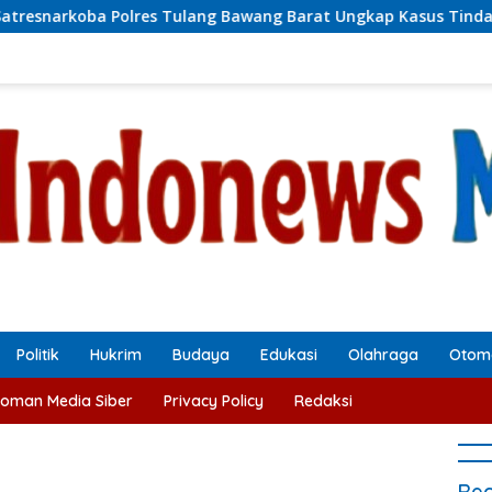
res Tulang Bawang Barat Ungkap Kasus Tindak Pidana Narkoti
Politik
Hukrim
Budaya
Edukasi
Olahraga
Otomo
oman Media Siber
Privacy Policy
Redaksi
Rec