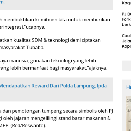
. ‎
Kag
PJ B
lah membuktikan komitmen kita untuk memberikan
For
berk
erintegrasi,”ucapnya.
Rum
Kota
Cool
tkan kualitas SDM & teknologi demi ciptakan
tang
Jela
R2TB
Kapo
 masyarakat Tubaba.
Baw
Sam
 daya manusia, gunakan teknologi yang lebih
Calo
yang lebih bermanfaat bagi masyarakat,”ajaknya.
Bupa
Pem
Untu
Kam
Mendapatkan Reward Dari Polda Lampung, Ipda
H
a dan pemotongan tumpeng secara simbolis oleh PJ
gi oleh jajaran mengelilingi stand bazar makanan &
MPP. (Red/Reswanto).