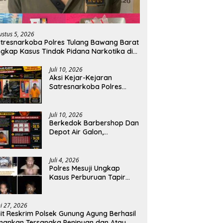
ustus 5, 2026
tresnarkoba Polres Tulang Bawang Barat
gkap Kasus Tindak Pidana Narkotika di
ecamatan Lambu Kibang.
Juli 10, 2026
Aksi Kejar-Kejaran
Satresnarkoba Polres
Tulang Bawang Dengan
Bandar Narkoba, Pelaku
Di bekuk Saat Berusaha
Juli 10, 2026
Buang Barang Bukti.
Berkedok Barbershop Dan
Depot Air Galon,
Satresnarkoba Polres
Tulang Bawang Bongkar
Dugaan Gudang Sabu di
Juli 4, 2026
Way Kenanga.
‎Polres Mesuji Ungkap
Kasus Perburuan Tapir
Dilindungi di Register 45,
Empat Terduga Pelaku
Diamankan.
ni 27, 2026
it Reskrim Polsek Gunung Agung Berhasil
ankan Tersangka Penipuan dan Atau