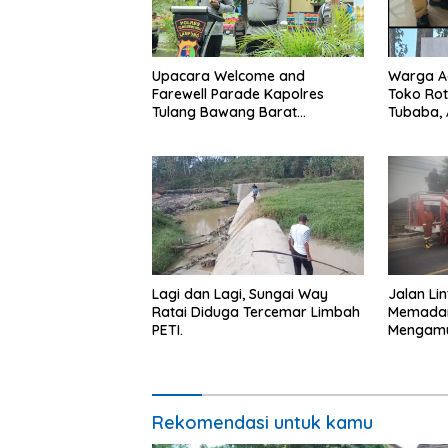
Upacara Welcome and
Warga A
Farewell Parade Kapolres
Toko Rot
Tulang Bawang Barat
Tubaba, 
Berlangsung Khidmat.
Kontraka
Lagi dan Lagi, Sungai Way
Jalan Li
Ratai Diduga Tercemar Limbah
Memadam
PETI.
Mengamu
Kepunga
Ancam P
Rekomendasi untuk kamu