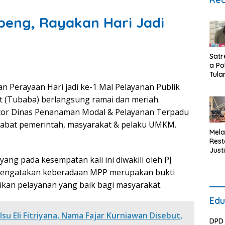
peng, Rayakan Hari Jadi
Satr
a Po
Tula
Baw
 Perayaan Hari jadi ke-1 Mal Pelayanan Publik
Bara
 (Tubaba) berlangsung ramai dan meriah.
Ung
Kasu
ntor Dinas Penanaman Modal & Pelayanan Terpadu
Pida
 pejabat pemerintah, masyarakat & pelaku UMKM.
Nark
Mela
Kec
Rest
Lam
Justi
Kiba
 yang pada kesempatan kali ini diwakili oleh PJ
Polr
Baw
, mengatakan keberadaan MPP merupakan bukti
Bara
an pelayanan yang baik bagi masyarakat.
Berh
Medi
Edu
Pers
Huk
lsu Eli Fitriyana, Nama Fajar Kurniawan Disebut,
DPD 