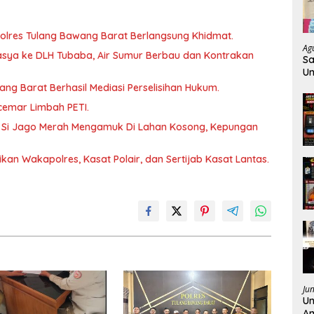
lres Tulang Bawang Barat Berlangsung Khidmat.
Ag
sya ke DLH Tubaba, Air Sumur Berbau dan Kontrakan
Sa
Un
K
wang Barat Berhasil Mediasi Perselisihan Hukum.
rcemar Limbah PETI.
 Si Jago Merah Mengamuk Di Lahan Kosong, Kepungan
kan Wakapolres, Kasat Polair, dan Sertijab Kasat Lantas.
Ju
Un
Am