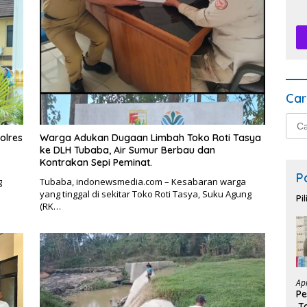
Car
Cari
untu
olres
Warga Adukan Dugaan Limbah Toko Roti Tasya
ke DLH Tubaba, Air Sumur Berbau dan
Kontrakan Sepi Peminat.
P
g
Tubaba, indonewsmedia.com – Kesabaran warga
yang tinggal di sekitar Toko Roti Tasya, Suku Agung
Pi
(RK…
Ap
Pe
,T