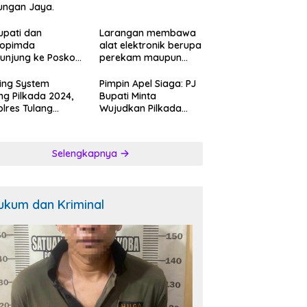
ungan Jaya.
Ancam
Pengendara.
upati dan
Larangan membawa
kopimda
alat elektronik berupa
unjung ke Posko
perekam maupun
ah Relawan
telepon seluler saat
k Kosong:ini
mencoblos di bilik
ing System
Pimpin Apel Siaga: PJ
gapan Jubir
suara.
ng Pilkada 2024,
Bupati Minta
.
lres Tulang
Wujudkan Pilkada
ang Barat
Berkualitas.
bangi Bakal
n Bupati-Wakil
Selengkapnya
ti dan Posko
enangan Koko
k Ciptakan
tibmas Kondusip.
ukum dan Kriminal