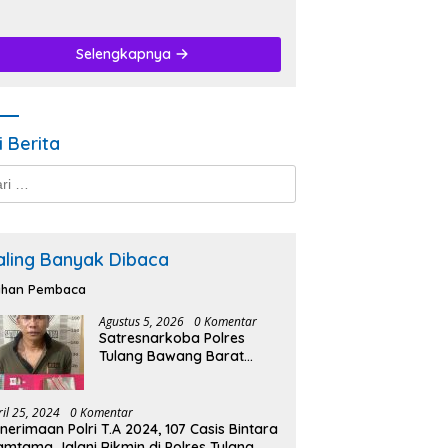
Selengkapnya
i Berita
k:
aling Banyak Dibaca
lihan Pembaca
Agustus 5, 2026
0 Komentar
Satresnarkoba Polres
Tulang Bawang Barat
Ungkap Kasus Tindak
Pidana Narkotika di
Kecamatan Lambu Kibang.
ril 25, 2024
0 Komentar
nerimaan Polri T.A 2024, 107 Casis Bintara
amtama Jalani Rikmin di Polres Tulang