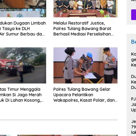
Pe
dukan Dugaan Limbah
Melalui Restoratif Justice,
i Tasya ke DLH
Polres Tulang Bawang Barat
Air Sumur Berbau dan
Berhasil Mediasi Perselisihan
n Sepi Peminat.
Hukum.
B
Ka
ge
Ke
Pi
D
Ke
D
ntas Timur Menggala
Polres Tulang Bawang Gelar
D
kan Si Jago Merah
Upacara Pelantikan
Sa
PJ
k Di Lahan Kosong,
Wakapolres, Kasat Polair, dan
Po
Ja
n Asap Sempat
Sertijab Kasat Lantas.
Up
engendara.
HU
Je
79
la