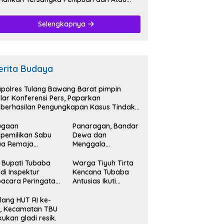
nggelapan.
Selengkapnya
erita Budaya
polres Tulang Bawang Barat pimpin
lar Konferensi Pers, Paparkan
berhasilan Pengungkapan Kasus Tindak
dana Narkoba.
ugaan
Panaragan, Bandar
pemilikan Sabu
Dewa dan
ua Remaja
Menggala
iamankan
Mas,Bersatu
tresnarkoba
Kibarkan Semangat
 Bupati Tubaba
Warga Tiyuh Tirta
lres Tubaba.
Kemerdekaan HUT
di Inspektur
Kencana Tubaba
RI Ke-79.
acara Peringatan
Antusias Ikuti
T RI Ke- 79.
Karnaval
memeriahkan HUT
lang HUT RI ke-
RI Ke-79.
, Kecamatan TBU
kukan gladi resik.