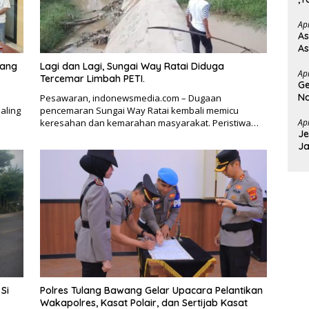
Ba
Ap
As
As
wang
Lagi dan Lagi, Sungai Way Ratai Diduga
Ap
Tercemar Limbah PETI.
Ge
Na
Pesawaran, indonewsmedia.com – Dugaan
T
aling
pencemaran Sungai Way Ratai kembali memicu
keresahan dan kemarahan masyarakat. Peristiwa…
Ap
Je
Ja
D
Si
Polres Tulang Bawang Gelar Upacara Pelantikan
Wakapolres, Kasat Polair, dan Sertijab Kasat