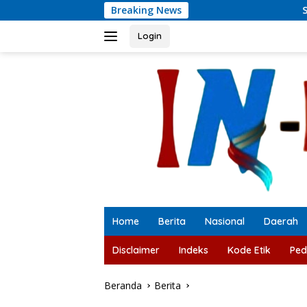
Langsung
Breaking News
Satresnarkoba Pol
ke
konten
Login
Home
Berita
Nasional
Daerah
Disclaimer
Indeks
Kode Etik
Ped
Beranda
Berita