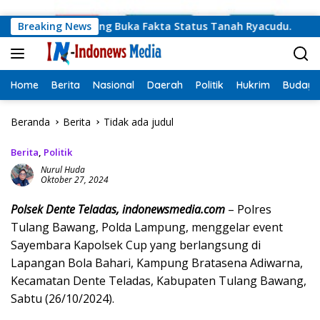
Langsung ke konten
Sekdaprov Lampung Buka Fakta Status Tanah Ryacudu.
Breaking News
T
Home
Berita
Nasional
Daerah
Politik
Hukrim
Budaya
Beranda
Berita
Tidak ada judul
Berita
,
Politik
Nurul Huda
Oktober 27, 2024
Polsek Dente Teladas, indonewsmedia.com
– Polres
Tulang Bawang, Polda Lampung, menggelar event
Sayembara Kapolsek Cup yang berlangsung di
Lapangan Bola Bahari, Kampung Bratasena Adiwarna,
Kecamatan Dente Teladas, Kabupaten Tulang Bawang,
Sabtu (26/10/2024).