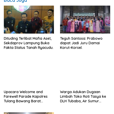
Baca Juga
Dituding Terlibat Mafia Aset,
Teguh Santosa: Prabowo
Sekdaprov Lampung Buka
dapat Jadi Juru Damai
Fakta Status Tanah Ryacudu.
Korut-Korsel.
Upacara Welcome and
Warga Adukan Dugaan
Farewell Parade Kapolres
Limbah Toko Roti Tasya ke
Tulang Bawang Barat
DLH Tubaba, Air Sumur
Berlangsung Khidmat.
Berbau dan Kontrakan Sepi
Peminat.