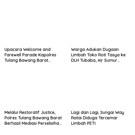
Upacara Welcome and
Warga Adukan Dugaan
Farewell Parade Kapolres
Limbah Toko Roti Tasya ke
Tulang Bawang Barat
DLH Tubaba, Air Sumur
Berlangsung Khidmat.
Berbau dan Kontrakan Sepi
Peminat.
Melalui Restoratif Justice,
Lagi dan Lagi, Sungai Way
Polres Tulang Bawang Barat
Ratai Diduga Tercemar
Berhasil Mediasi Perselisihan
Limbah PETI.
Hukum.