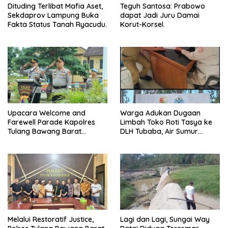
Dituding Terlibat Mafia Aset,
Teguh Santosa: Prabowo
Sekdaprov Lampung Buka
dapat Jadi Juru Damai
Fakta Status Tanah Ryacudu.
Korut-Korsel.
Upacara Welcome and
Warga Adukan Dugaan
Farewell Parade Kapolres
Limbah Toko Roti Tasya ke
Tulang Bawang Barat
DLH Tubaba, Air Sumur
Berlangsung Khidmat.
Berbau dan Kontrakan Sepi
Peminat.
Melalui Restoratif Justice,
Lagi dan Lagi, Sungai Way