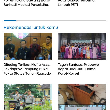
Polres Tulang Bawang Barat
Ratai Diduga Tercemar
Berhasil Mediasi Perselisihan
Limbah PETI.
Hukum.
Rekomendasi untuk kamu
Dituding Terlibat Mafia Aset,
Teguh Santosa: Prabowo
Sekdaprov Lampung Buka
dapat Jadi Juru Damai
Fakta Status Tanah Ryacudu.
Korut-Korsel.