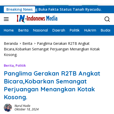
Langsung ke konten
daprov Lampung Buka Fakta Status Tanah Ryacudu.
Breaking News
Tegu
Home
Berita
Nasional
Daerah
Politik
Hukrim
Budaya
Beranda
Berita
Panglima Gerakan R2TB Angkat
Bicara,Kobarkan Semangat Perjuangan Menangkan Kotak
Kosong.
Berita
,
Politik
Panglima Gerakan R2TB Angkat
Bicara,Kobarkan Semangat
Perjuangan Menangkan Kotak
Kosong.
Nurul Huda
Oktober 18, 2024