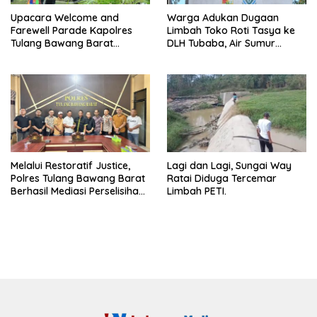
Upacara Welcome and
Warga Adukan Dugaan
Farewell Parade Kapolres
Limbah Toko Roti Tasya ke
Tulang Bawang Barat
DLH Tubaba, Air Sumur
Berlangsung Khidmat.
Berbau dan Kontrakan Sepi
Peminat.
Melalui Restoratif Justice,
Lagi dan Lagi, Sungai Way
Polres Tulang Bawang Barat
Ratai Diduga Tercemar
Berhasil Mediasi Perselisihan
Limbah PETI.
Hukum.