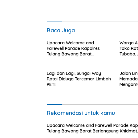
Baca Juga
Upacara Welcome and
Warga A
Farewell Parade Kapolres
Toko Rot
Tulang Bawang Barat
Tubaba, 
Berlangsung Khidmat.
Kontraka
Lagi dan Lagi, Sungai Way
Jalan Li
Ratai Diduga Tercemar Limbah
Memadam
PETI.
Mengamu
Kepunga
Ancam P
Rekomendasi untuk kamu
Upacara Welcome and Farewell Parade Kap
Tulang Bawang Barat Berlangsung Khidmat.