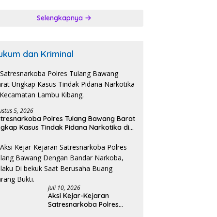
bangi Bakal
n Bupati-Wakil
Selengkapnya
ti dan Posko
enangan Koko
k Ciptakan
tibmas Kondusip.
ukum dan Kriminal
ustus 5, 2026
tresnarkoba Polres Tulang Bawang Barat
gkap Kasus Tindak Pidana Narkotika di
ecamatan Lambu Kibang.
Juli 10, 2026
Aksi Kejar-Kejaran
Satresnarkoba Polres
Tulang Bawang Dengan