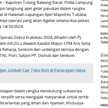
m
– Kapolres Tulang Bawang Barat, Polda Lampung
mimpin langsung apel gelar pasukan dalam rangka
at di Halaman Lapangan Apel Mapolres Tubaba,
inya operasi yang akan digelar selama dua pekan,
. 14/10/2024.
Satr
erasi Zebra Krakatau 2024, dihadiri oleh Pj.
a Po
Tula
ndim 0412/Lu diwakili Kasdim Mayor CPM Aris Setia
Baw
sa Raharja, Senkom dan undangan lainnya dengan
Bara
TNI, Polri, Satpol PP, Dishub dan Senkom.
Ung
Kasu
Pida
Nark
an, Limbah Cair Toko Roti di Panaragan (desa
Kec
Lam
Kiba
 kesiapan dalam rangka mendukung suksesnya
 terpilih serta mengajak masyarakat untuk tertib
ltibcarlantas yang aman dan nyaman, khususya
Mela