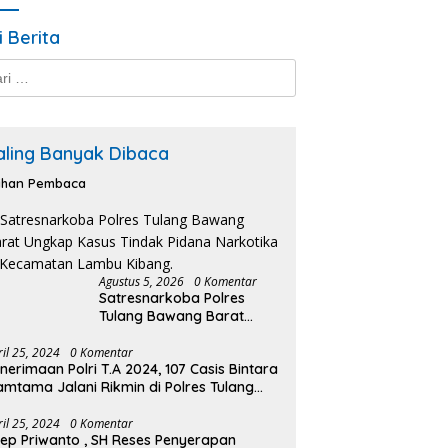
i Berita
k:
aling Banyak Dibaca
lihan Pembaca
Agustus 5, 2026
0 Komentar
Satresnarkoba Polres
Tulang Bawang Barat
Ungkap Kasus Tindak
Pidana Narkotika di
ril 25, 2024
0 Komentar
nerimaan Polri T.A 2024, 107 Casis Bintara
Kecamatan Lambu Kibang.
amtama Jalani Rikmin di Polres Tulang
wang Barat.
ril 25, 2024
0 Komentar
ep Priwanto , SH Reses Penyerapan