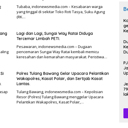
g
Tubaba, indonewsmedia.com – Kesabaran warga
B
yang tinggal di sekitar Toko Roti Tasya, Suku Agung
(RK…
Ka
ge
Ke
wang
Lagi dan Lagi, Sungai Way Ratai Diduga
Pi
Tercemar Limbah PETI.
D
Pesawaran, indonewsmedia.com – Dugaan
Ke
aling
pencemaran Sungai Way Ratai kembali memicu
D
keresahan dan kemarahan masyarakat. Peristiwa…
D
Sa
PJ
Po
Ja
Up
Si
Polres Tulang Bawang Gelar Upacara Pelantikan
HU
Wakapolres, Kasat Polair, dan Sertijab Kasat
.
Lantas.
Je
79
asap
Tulang Bawang, indonewsmedia.com – Kepolisian
la
Resor (Polres) Tulang Bawang menggelar Upacara
Pelantikan Wakapolres, Kasat Polair,…