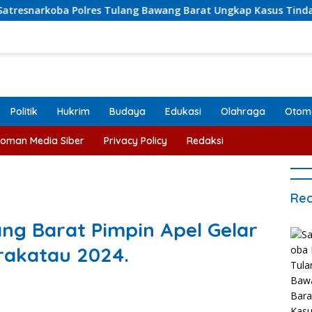
olres Tulang Bawang Barat Ungkap Kasus Tindak Pidana Narko
Politik
Hukrim
Budaya
Edukasi
Olahraga
Otomo
oman Media Siber
Privacy Policy
Redaksi
Rec
ng Barat Pimpin Apel Gelar
rakatau 2024.