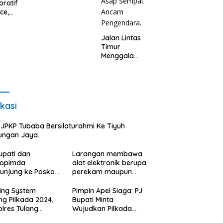
oratif
Limbah PETI.
ce,
es Tulang
ang
Jalan Lintas
t
Timur
asil
Menggala
asi
Memadamka
elisihan
n Si Jago
um.
Merah
Mengamuk Di
Lahan
kasi
Kosong,
Kepungan
JPKP Tubaba Bersilaturahmi Ke Tiyuh
Asap Sempat
ungan Jaya.
Ancam
Pengendara.
upati dan
Larangan membawa
kopimda
alat elektronik berupa
unjung ke Posko
perekam maupun
ah Relawan
telepon seluler saat
k Kosong:ini
mencoblos di bilik
ing System
Pimpin Apel Siaga: PJ
gapan Jubir
suara.
ng Pilkada 2024,
Bupati Minta
.
lres Tulang
Wujudkan Pilkada
ang Barat
Berkualitas.