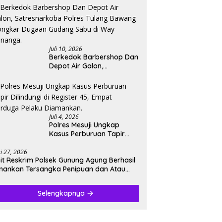
Bandar Narkoba, Pelaku
Di bekuk Saat Berusaha
Buang Barang Bukti.
Juli 10, 2026
Berkedok Barbershop Dan
Depot Air Galon,
Satresnarkoba Polres
Tulang Bawang Bongkar
Dugaan Gudang Sabu di
Way Kenanga.
Juli 4, 2026
‎Polres Mesuji Ungkap
Kasus Perburuan Tapir
Dilindungi di Register 45,
Empat Terduga Pelaku
ni 27, 2026
it Reskrim Polsek Gunung Agung Berhasil
Diamankan.
ankan Tersangka Penipuan dan Atau
nggelapan.
Selengkapnya