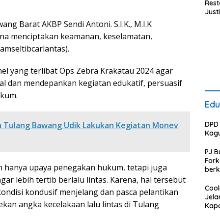
Rest
Justi
Polr
g Barat AKBP Sendi Antoni. S.I.K., M.I.K
Baw
una menciptakan keamanan, keselamatan,
Bara
Berh
kamseltibcarlantas).
Medi
Pers
el yang terlibat Ops Zebra Krakatau 2024 agar
Huk
l dan mendepankan kegiatan edukatif, persuasif
ukum.
Edu
 Tulang Bawang Udik Lakukan Kegiatan Monev
DPD 
Kag
PJ B
For
an hanya upaya penegakan hukum, tetapi juga
berk
Rum
ar lebih tertib berlalu lintas. Karena, hal tersebut
Kota
Cool
kondisi kondusif menjelang dan pasca pelantikan
tang
Jela
kan angka kecelakaan lalu lintas di Tulang
R2TB
Kapo
Baw