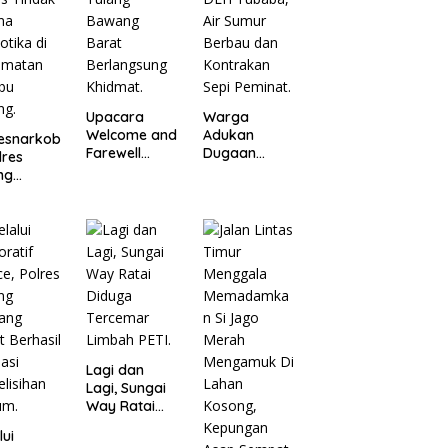
Upacara
Warga
Welcome and
Adukan
esnarkob
Farewell
Dugaan
lres
Parade
Limbah Toko
ng
Kapolres
Roti Tasya ke
ang
Tulang
DLH Tubaba,
t
Bawang
Air Sumur
kap
Barat
Berbau dan
s Tindak
Berlangsung
Kontrakan
na
Khidmat.
Sepi Peminat.
otika di
amatan
bu
ng.
Lagi dan
Lagi, Sungai
Way Ratai
Diduga
lui
Tercemar