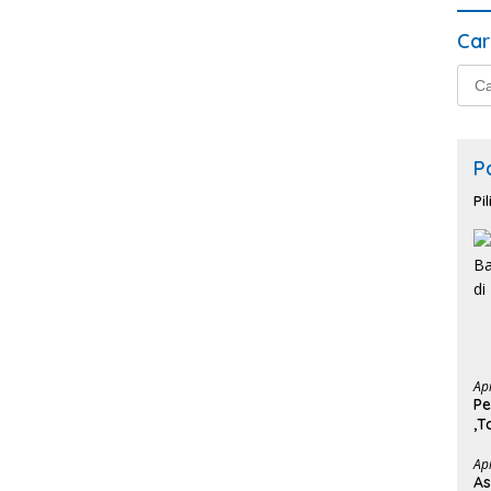
Car
Cari
untu
P
Pi
Ap
Pe
,T
Ba
Ap
As