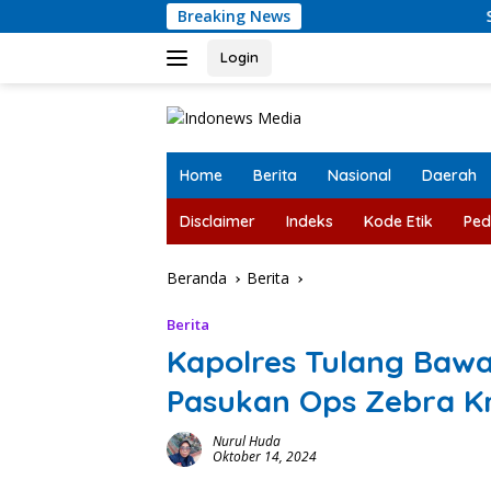
Langsung
Breaking News
Satresnarkoba P
ke
konten
Login
Home
Berita
Nasional
Daerah
Disclaimer
Indeks
Kode Etik
Ped
Beranda
Berita
Berita
Kapolres Tulang Bawa
Pasukan Ops Zebra K
Nurul Huda
Oktober 14, 2024