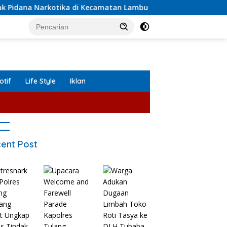
tika di Kecamatan Lambu Kibang.
Upacara Welcome an
tif
Life Style
Iklan
ent Post