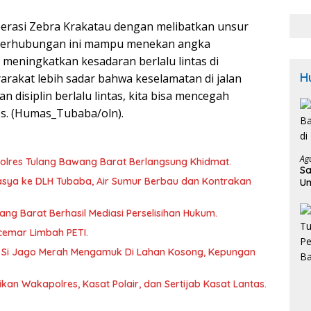
Sam
Calo
erasi Zebra Krakatau dengan melibatkan unsur
Bupa
s Perhubungan ini mampu menekan angka
Pem
Untu
 meningkatkan kesadaran berlalu lintas di
Kam
H
arakat lebih sadar bahwa keselamatan di jalan
disiplin berlalu lintas, kita bisa mencegah
res. (Humas_Tubaba/oln).
Ag
lres Tulang Bawang Barat Berlangsung Khidmat.
Sa
sya ke DLH Tubaba, Air Sumur Berbau dan Kontrakan
Un
K
wang Barat Berhasil Mediasi Perselisihan Hukum.
rcemar Limbah PETI.
 Si Jago Merah Mengamuk Di Lahan Kosong, Kepungan
kan Wakapolres, Kasat Polair, dan Sertijab Kasat Lantas.