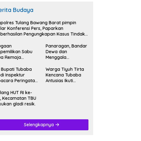
erita Budaya
polres Tulang Bawang Barat pimpin
lar Konferensi Pers, Paparkan
berhasilan Pengungkapan Kasus Tindak
dana Narkoba.
ugaan
Panaragan, Bandar
pemilikan Sabu
Dewa dan
ua Remaja
Menggala
iamankan
Mas,Bersatu
tresnarkoba
Kibarkan Semangat
 Bupati Tubaba
Warga Tiyuh Tirta
lres Tubaba.
Kemerdekaan HUT
di Inspektur
Kencana Tubaba
RI Ke-79.
acara Peringatan
Antusias Ikuti
T RI Ke- 79.
Karnaval
memeriahkan HUT
lang HUT RI ke-
RI Ke-79.
, Kecamatan TBU
kukan gladi resik.
Selengkapnya