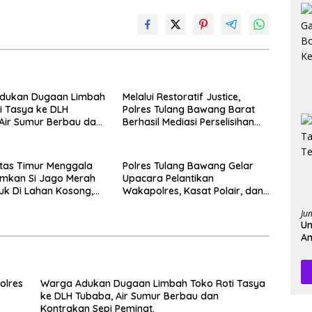
dukan Dugaan Limbah
Melalui Restoratif Justice,
i Tasya ke DLH
Polres Tulang Bawang Barat
Air Sumur Berbau dan
Berhasil Mediasi Perselisihan
n Sepi Peminat.
Hukum.
ntas Timur Menggala
Polres Tulang Bawang Gelar
kan Si Jago Merah
Upacara Pelantikan
k Di Lahan Kosong,
Wakapolres, Kasat Polair, dan
n Asap Sempat
Sertijab Kasat Lantas.
Ju
engendara.
Un
Am
Pe
olres
Warga Adukan Dugaan Limbah Toko Roti Tasya
ke DLH Tubaba, Air Sumur Berbau dan
Kontrakan Sepi Peminat.