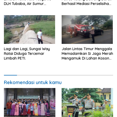
DLH Tubaba, Air Sumur
Berhasil Mediasi Perselisihan
Berbau dan Kontrakan Sepi
Hukum.
Peminat.
Lagi dan Lagi, Sungai Way
Jalan Lintas Timur Menggala
Ratai Diduga Tercemar
Memadamkan Si Jago Merah
Limbah PETI.
Mengamuk Di Lahan Kosong,
Kepungan Asap Sempat
Ancam Pengendara.
Rekomendasi untuk kamu