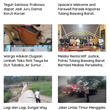
Teguh Santosa: Prabowo
Upacara Welcome and
dapat Jadi Juru Damai
Farewell Parade Kapolres
Korut-Korsel.
Tulang Bawang Barat
Berlangsung Khidmat.
Warga Adukan Dugaan
Melalui Restoratif Justice,
Limbah Toko Roti Tasya ke
Polres Tulang Bawang Barat
DLH Tubaba, Air Sumur
Berhasil Mediasi Perselisihan
Berbau dan Kontrakan Sepi
Hukum.
Peminat.
Lagi dan Lagi, Sungai Way
Jalan Lintas Timur Menggala