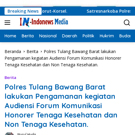
Langsung ke konten
Juru Damai Korut-Korsel.
Breaking News
Satresnarkoba Polres Tulan
Home
Berita
Nasional
Daerah
Politik
Hukrim
Budaya
Beranda
Berita
Polres Tulang Bawang Barat lakukan
Pengamanan kegiatan Audiensi Forum Komunikasi Honorer
Tenaga Kesehatan dan Non Tenaga Kesehatan.
Berita
Polres Tulang Bawang Barat
lakukan Pengamanan kegiatan
Audiensi Forum Komunikasi
Honorer Tenaga Kesehatan dan
Non Tenaga Kesehatan.
Nurul Huda