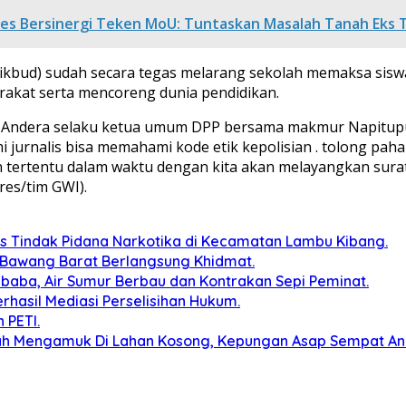
es Bersinergi Teken MoU: Tuntaskan Masalah Tanah Eks T
bud) sudah secara tegas melarang sekolah memaksa siswa 
rakat serta mencoreng dunia pendidikan.
I Andera selaku ketua umum DPP bersama makmur Napitup
i jurnalis bisa memahami kode etik kepolisian . tolong paham
ertentu dalam waktu dengan kita akan melayangkan surat 
es/tim GWI).
s Tindak Pidana Narkotika di Kecamatan Lambu Kibang.
 Bawang Barat Berlangsung Khidmat.
baba, Air Sumur Berbau dan Kontrakan Sepi Peminat.
erhasil Mediasi Perselisihan Hukum.
 PETI.
ah Mengamuk Di Lahan Kosong, Kepungan Asap Sempat A