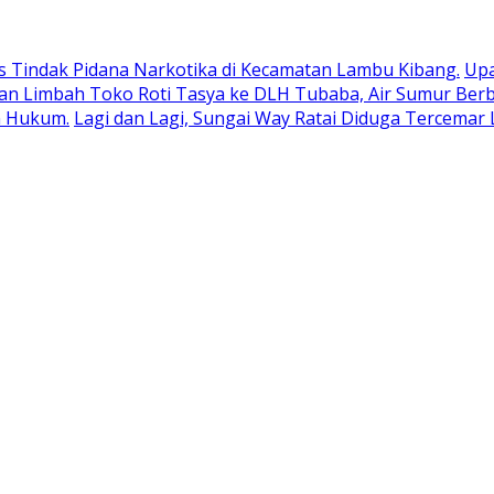
 Tindak Pidana Narkotika di Kecamatan Lambu Kibang.
Upa
 Limbah Toko Roti Tasya ke DLH Tubaba, Air Sumur Berb
n Hukum.
Lagi dan Lagi, Sungai Way Ratai Diduga Tercemar 