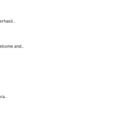
erhasil…
Welcome and…
ara…