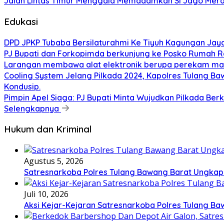
Jalan Lintas Timur Menggala Memadamkan Si Jago Mer
Edukasi
DPD JPKP Tubaba Bersilaturahmi Ke Tiyuh Kagungan Jaya
PJ Bupati dan Forkopimda berkunjung ke Posko Rumah Re
Larangan membawa alat elektronik berupa perekam maupu
Cooling System Jelang Pilkada 2024, Kapolres Tulang 
Kondusip.
Pimpin Apel Siaga: PJ Bupati Minta Wujudkan Pilkada Berku
Selengkapnya
Hukum dan Kriminal
Agustus 5, 2026
Satresnarkoba Polres Tulang Bawang Barat Ungkap
Juli 10, 2026
Aksi Kejar-Kejaran Satresnarkoba Polres Tulang B