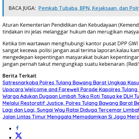
BACA JUGA:
Pemkab Tubaba, BPN, Kejaksaan, dan Polr
Aturan Kementerian Pendidikan dan Kebudayaan (Kemendik
tindakan ini jelas melanggar hukum dan merugikan masya
Ketika tim wartawan menghubungi kantor pusat DPP GW
sangat kecewa .polisi jangan asal terima laporan.kalau kam
mengedepan kepentingan masyarakat bukan kepentingan t
jangan pernah takut mengungkap suatu kebenaran. (Red/r
Berita Terkait
Satresnarkoba Polres Tulang Bawang Barat Ungkap Kasu
Upacara Welcome and Farewell Parade Kapolres Tulang
Warga Adukan Dugaan Limbah Toko Roti Tasya ke DLH Tu
Melalui Restoratif Justice, Polres Tulang Bawang Barat B
Lagi dan Lagi, Sungai Way Ratai Diduga Tercemar Limbah
Jalan Lintas Timur Menggala Memadamkan Si Jago Mer