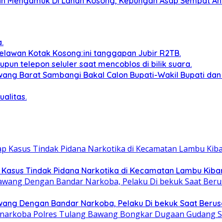
ah Mengamuk Di Lahan Kosong, Kepungan Asap Sempat A
.
lawan Kotak Kosong:ini tanggapan Jubir R2TB.
n telepon seluler saat mencoblos di bilik suara.
Bawang Barat Sambangi Bakal Calon Bupati-Wakil Bupati 
alitas.
 Kasus Tindak Pidana Narkotika di Kecamatan Lambu Kiba
awang Dengan Bandar Narkoba, Pelaku Di bekuk Saat Berus