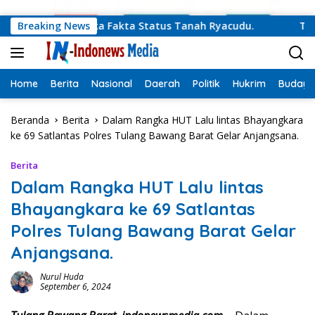
Langsung ke konten
v Lampung Buka Fakta Status Tanah Ryacudu.
Breaking News
Teguh San
Home
Berita
Nasional
Daerah
Politik
Hukrim
Budaya
Beranda
Berita
Dalam Rangka HUT Lalu lintas Bhayangkara
ke 69 Satlantas Polres Tulang Bawang Barat Gelar Anjangsana.
Berita
Dalam Rangka HUT Lalu lintas
Bhayangkara ke 69 Satlantas
Polres Tulang Bawang Barat Gelar
Anjangsana.
Nurul Huda
September 6, 2024