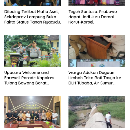
Dituding Terlibat Mafia Aset,
Teguh Santosa: Prabowo
Sekdaprov Lampung Buka
dapat Jadi Juru Damai
Fakta Status Tanah Ryacudu.
Korut-Korsel.
Upacara Welcome and
Warga Adukan Dugaan
Farewell Parade Kapolres
Limbah Toko Roti Tasya ke
Tulang Bawang Barat
DLH Tubaba, Air Sumur
Berlangsung Khidmat.
Berbau dan Kontrakan Sepi
Peminat.