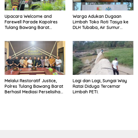
Upacara Welcome and
Warga Adukan Dugaan
Farewell Parade Kapolres
Limbah Toko Roti Tasya ke
Tulang Bawang Barat
DLH Tubaba, Air Sumur
Berlangsung Khidmat.
Berbau dan Kontrakan Sepi
Peminat.
Melalui Restoratif Justice,
Lagi dan Lagi, Sungai Way
Polres Tulang Bawang Barat
Ratai Diduga Tercemar
Berhasil Mediasi Perselisihan
Limbah PETI.
Hukum.