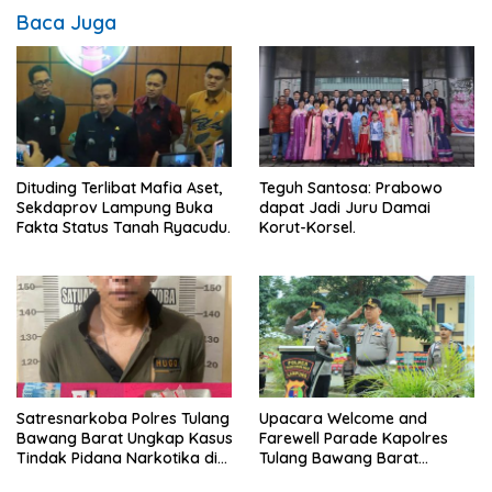
Baca Juga
Dituding Terlibat Mafia Aset,
Teguh Santosa: Prabowo
Sekdaprov Lampung Buka
dapat Jadi Juru Damai
Fakta Status Tanah Ryacudu.
Korut-Korsel.
Satresnarkoba Polres Tulang
Upacara Welcome and
Bawang Barat Ungkap Kasus
Farewell Parade Kapolres
Tindak Pidana Narkotika di
Tulang Bawang Barat
Kecamatan Lambu Kibang.
Berlangsung Khidmat.