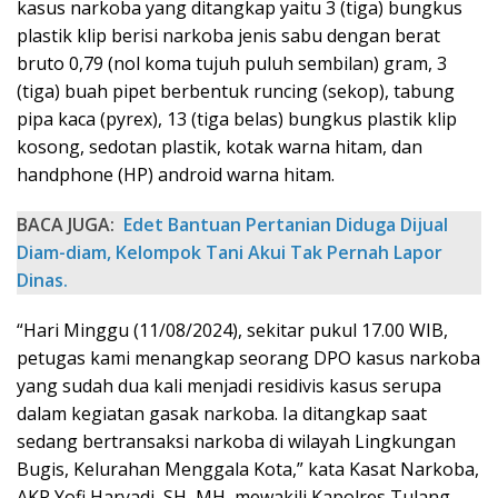
kasus narkoba yang ditangkap yaitu 3 (tiga) bungkus
plastik klip berisi narkoba jenis sabu dengan berat
bruto 0,79 (nol koma tujuh puluh sembilan) gram, 3
(tiga) buah pipet berbentuk runcing (sekop), tabung
pipa kaca (pyrex), 13 (tiga belas) bungkus plastik klip
kosong, sedotan plastik, kotak warna hitam, dan
handphone (HP) android warna hitam.
BACA JUGA:
Edet Bantuan Pertanian Diduga Dijual
Diam-diam, Kelompok Tani Akui Tak Pernah Lapor
Dinas.
“Hari Minggu (11/08/2024), sekitar pukul 17.00 WIB,
petugas kami menangkap seorang DPO kasus narkoba
yang sudah dua kali menjadi residivis kasus serupa
dalam kegiatan gasak narkoba. Ia ditangkap saat
sedang bertransaksi narkoba di wilayah Lingkungan
Bugis, Kelurahan Menggala Kota,” kata Kasat Narkoba,
AKP Yofi Haryadi, SH, MH, mewakili Kapolres Tulang