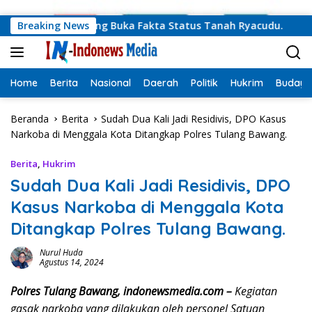
Langsung ke konten
daprov Lampung Buka Fakta Status Tanah Ryacudu.
Breaking News
Teg
Home
Berita
Nasional
Daerah
Politik
Hukrim
Budaya
Beranda
Berita
Sudah Dua Kali Jadi Residivis, DPO Kasus
Narkoba di Menggala Kota Ditangkap Polres Tulang Bawang.
Berita
,
Hukrim
Sudah Dua Kali Jadi Residivis, DPO
Kasus Narkoba di Menggala Kota
Ditangkap Polres Tulang Bawang.
Nurul Huda
Agustus 14, 2024
Polres Tulang Bawang, indonewsmedia.com –
Kegiatan
gasak narkoba yang dilakukan oleh personel Satuan