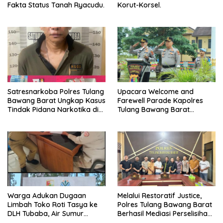
Fakta Status Tanah Ryacudu.
Korut-Korsel.
Satresnarkoba Polres Tulang
Upacara Welcome and
Bawang Barat Ungkap Kasus
Farewell Parade Kapolres
Tindak Pidana Narkotika di
Tulang Bawang Barat
Kecamatan Lambu Kibang.
Berlangsung Khidmat.
Warga Adukan Dugaan
Melalui Restoratif Justice,
Limbah Toko Roti Tasya ke
Polres Tulang Bawang Barat
DLH Tubaba, Air Sumur
Berhasil Mediasi Perselisihan
Berbau dan Kontrakan Sepi
Hukum.