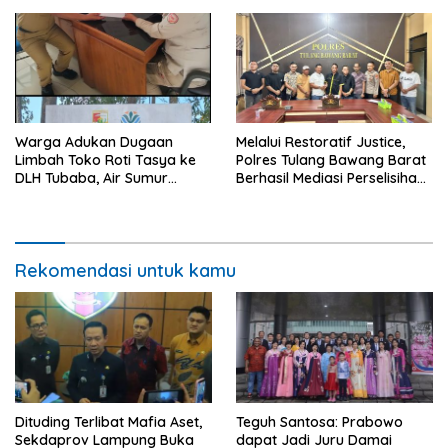
Warga Adukan Dugaan
Melalui Restoratif Justice,
Limbah Toko Roti Tasya ke
Polres Tulang Bawang Barat
DLH Tubaba, Air Sumur
Berhasil Mediasi Perselisihan
Berbau dan Kontrakan Sepi
Hukum.
Peminat.
Rekomendasi untuk kamu
Dituding Terlibat Mafia Aset,
Teguh Santosa: Prabowo
Sekdaprov Lampung Buka
dapat Jadi Juru Damai