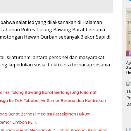
 bahwa salat ied yang dilaksanakan di Halaman
n tahunan Polres Tulang Bawang Barat bersama
 Pemotongan Hewan Qurban sebanyak 3 ekor Sapi di
ali silaturahmi antara personel dan masyarakat.
Ag
aling kepedulian sosial bukti cinta terhadap sesama
Sa
Un
K
lres Tulang Bawang Barat Berlangsung Khidmat.
sya ke DLH Tubaba, Air Sumur Berbau dan Kontrakan
wang Barat Berhasil Mediasi Perselisihan Hukum.
rcemar Limbah PETI.
 Si Jago Merah Mengamuk Di Lahan Kosong, Kepungan