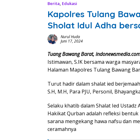
Berita
,
Edukasi
Kapolres Tulang Baw
Sholat Idul Adha ber
Nurul Huda
Juni 17, 2024
Tuang Bawang Barat, indonewsmedia.co
Istimawan, S.IK bersama warga masyara
Halaman Mapolres Tulang Bawang Bara
Turut hadir dalam shalat ied berjemaa
S.H, M.H, Para PJU, Personil, Bhayangk
Selaku khatib dalam Shalat Ied Ustadz
Hakikat Qurban adalah refleksi bentuk
sarana mengekang hawa nafsu dan men
ceramahnya