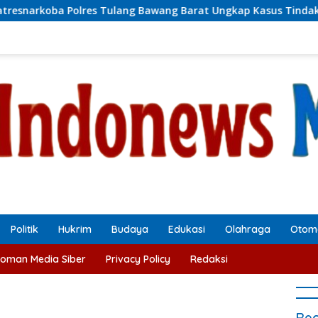
lres Tulang Bawang Barat Ungkap Kasus Tindak Pidana Narkot
Politik
Hukrim
Budaya
Edukasi
Olahraga
Otomo
oman Media Siber
Privacy Policy
Redaksi
Rec