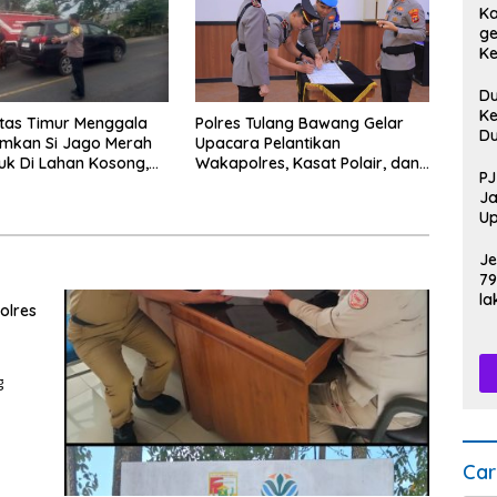
Ka
ge
Ke
Pi
D
Ke
ntas Timur Menggala
Polres Tulang Bawang Gelar
D
kan Si Jago Merah
Upacara Pelantikan
D
k Di Lahan Kosong,
Wakapolres, Kasat Polair, dan
Sa
PJ
n Asap Sempat
Sertijab Kasat Lantas.
Po
Ja
engendara.
Up
HU
Je
79
la
olres
g
Car