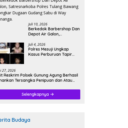
Di bekuk Saat Berusaha
Buang Barang Bukti.
Juli 10, 2026
Berkedok Barbershop Dan
Depot Air Galon,
Satresnarkoba Polres
Tulang Bawang Bongkar
Juli 4, 2026
‎Polres Mesuji Ungkap
Dugaan Gudang Sabu di
Kasus Perburuan Tapir
Way Kenanga.
Dilindungi di Register 45,
Empat Terduga Pelaku
Diamankan.
ni 27, 2026
it Reskrim Polsek Gunung Agung Berhasil
ankan Tersangka Penipuan dan Atau
nggelapan.
Selengkapnya
erita Budaya