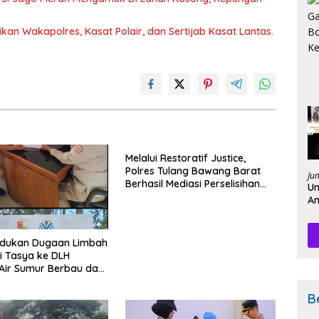
kan Wakapolres, Kasat Polair, dan Sertijab Kasat Lantas.
Melalui Restoratif Justice,
Polres Tulang Bawang Barat
Ju
Berhasil Mediasi Perselisihan
Un
Hukum.
Am
Pe
dukan Dugaan Limbah
i Tasya ke DLH
Air Sumur Berbau dan
n Sepi Peminat.
B