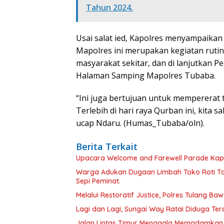
Tahun 2024.
Usai salat ied, Kapolres menyampaikan
Mapolres ini merupakan kegiatan ruti
masyarakat sekitar, dan di lanjutkan
Halaman Samping Mapolres Tubaba.
“Ini juga bertujuan untuk mempererat t
Terlebih di hari raya Qurban ini, kita s
ucap Ndaru. (Humas_Tubaba/oln).
Berita Terkait
Upacara Welcome and Farewell Parade Kapo
Warga Adukan Dugaan Limbah Toko Roti Ta
Sepi Peminat.
Melalui Restoratif Justice, Polres Tulang Ba
Lagi dan Lagi, Sungai Way Ratai Diduga Te
Jalan Lintas Timur Menggala Memadamkan