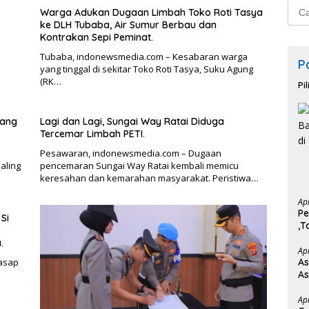
Cari
Warga Adukan Dugaan Limbah Toko Roti Tasya
untu
ke DLH Tubaba, Air Sumur Berbau dan
Kontrakan Sepi Peminat.
Tubaba, indonewsmedia.com – Kesabaran warga
P
yang tinggal di sekitar Toko Roti Tasya, Suku Agung
(RK…
Pi
wang
Lagi dan Lagi, Sungai Way Ratai Diduga
Tercemar Limbah PETI.
Pesawaran, indonewsmedia.com – Dugaan
aling
pencemaran Sungai Way Ratai kembali memicu
keresahan dan kemarahan masyarakat. Peristiwa…
Ap
Pe
Si
,T
Ba
.
Ap
asap
As
As
Ap