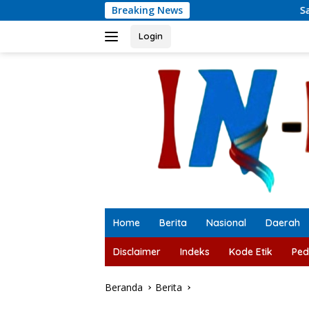
Langsung
Breaking News
Satresnarkoba Po
ke
konten
Login
Home
Berita
Nasional
Daerah
Disclaimer
Indeks
Kode Etik
Ped
Beranda
Berita