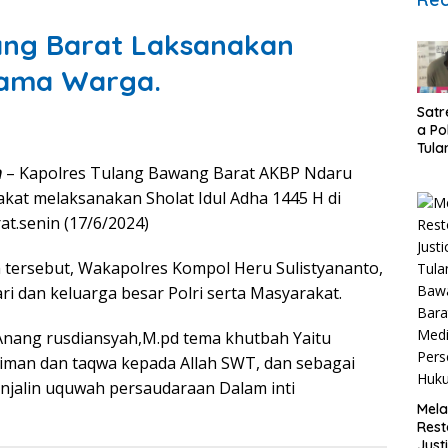
ang Barat Laksanakan
sama Warga.
Satr
a Po
Tula
Baw
m
– Kapolres Tulang Bawang Barat AKBP Ndaru
Bara
kat melaksanakan Sholat Idul Adha 1445 H di
Ung
Kasu
t.senin (17/6/2024)
Pida
Nark
h tersebut, Wakapolres Kompol Heru Sulistyananto,
Kec
ari dan keluarga besar Polri serta Masyarakat.
Lam
Kiba
 Anang rusdiansyah,M.pd tema khutbah Yaitu
 iman dan taqwa kepada Allah SWT, dan sebagai
jalin uquwah persaudaraan Dalam inti
Mela
Rest
Justi