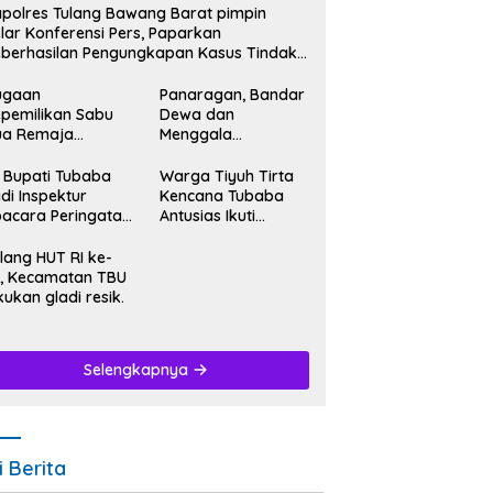
polres Tulang Bawang Barat pimpin
lar Konferensi Pers, Paparkan
berhasilan Pengungkapan Kasus Tindak
dana Narkoba.
ugaan
Panaragan, Bandar
pemilikan Sabu
Dewa dan
ua Remaja
Menggala
iamankan
Mas,Bersatu
tresnarkoba
Kibarkan Semangat
 Bupati Tubaba
Warga Tiyuh Tirta
lres Tubaba.
Kemerdekaan HUT
di Inspektur
Kencana Tubaba
RI Ke-79.
acara Peringatan
Antusias Ikuti
T RI Ke- 79.
Karnaval
memeriahkan HUT
lang HUT RI ke-
RI Ke-79.
, Kecamatan TBU
kukan gladi resik.
Selengkapnya
i Berita