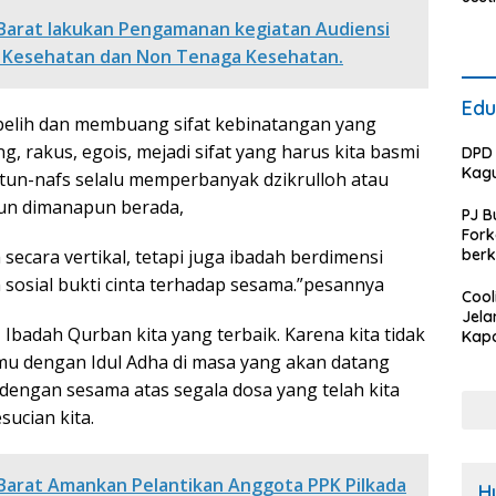
Polr
Barat lakukan Pengamanan kegiatan Audiensi
Baw
 Kesehatan dan Non Tenaga Kesehatan.
Bara
Berh
Medi
Edu
Pers
belih dan membuang sifat kebinatangan yang
Huk
, rakus, egois, mejadi sifat yang harus kita basmi
DPD 
Kag
tun-nafs selalu memperbanyak dzikrulloh atau
pun dimanapun berada,
PJ B
For
ecara vertikal, tetapi juga ibadah berdimensi
berk
Rum
sosial bukti cinta terhadap sesama.”pesannya
Kota
Cool
tang
Jela
i, Ibadah Qurban kita yang terbaik. Karena kita tidak
R2TB
Kapo
Baw
mu dengan Idul Adha di masa yang akan datang
Sam
 dengan sesama atas segala dosa yang telah kita
Calo
ucian kita.
Bupa
Pem
Untu
Kam
Barat Amankan Pelantikan Anggota PPK Pilkada
H