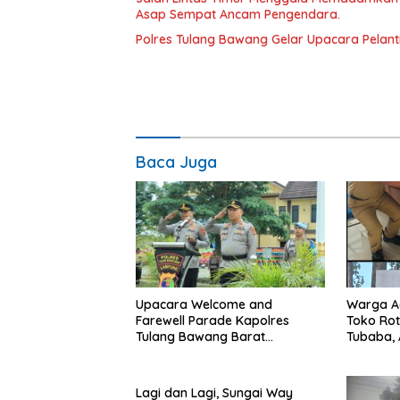
Asap Sempat Ancam Pengendara.
Polres Tulang Bawang Gelar Upacara Pelanti
Baca Juga
Upacara Welcome and
Warga A
Farewell Parade Kapolres
Toko Rot
Tulang Bawang Barat
Tubaba, 
Berlangsung Khidmat.
Kontraka
Lagi dan Lagi, Sungai Way