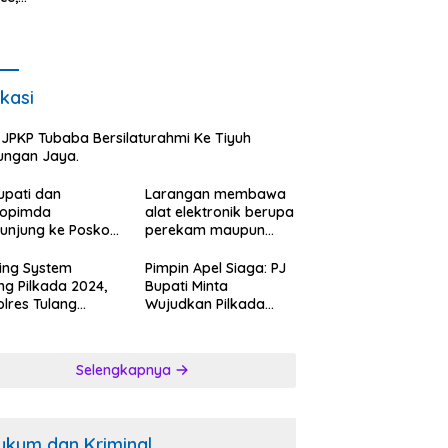
Ancam
es Tulang
Pengendara.
ang
t
asil
asi
kasi
elisihan
um.
JPKP Tubaba Bersilaturahmi Ke Tiyuh
ungan Jaya.
upati dan
Larangan membawa
kopimda
alat elektronik berupa
unjung ke Posko
perekam maupun
ah Relawan
telepon seluler saat
k Kosong:ini
mencoblos di bilik
ing System
Pimpin Apel Siaga: PJ
gapan Jubir
suara.
ng Pilkada 2024,
Bupati Minta
.
lres Tulang
Wujudkan Pilkada
ang Barat
Berkualitas.
bangi Bakal
n Bupati-Wakil
Selengkapnya
ti dan Posko
enangan Koko
k Ciptakan
tibmas Kondusip.
ukum dan Kriminal