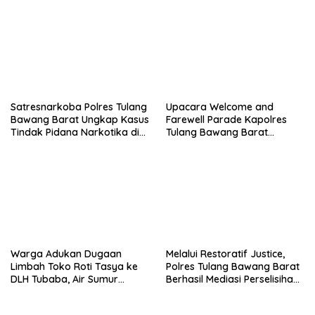
Satresnarkoba Polres Tulang
Upacara Welcome and
Bawang Barat Ungkap Kasus
Farewell Parade Kapolres
Tindak Pidana Narkotika di
Tulang Bawang Barat
Kecamatan Lambu Kibang.
Berlangsung Khidmat.
Warga Adukan Dugaan
Melalui Restoratif Justice,
Limbah Toko Roti Tasya ke
Polres Tulang Bawang Barat
DLH Tubaba, Air Sumur
Berhasil Mediasi Perselisihan
Berbau dan Kontrakan Sepi
Hukum.
Peminat.