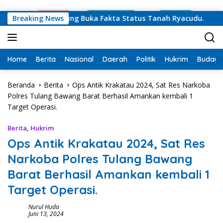
Langsung ke konten
 Sekdaprov Lampung Buka Fakta Status Tanah Ryacudu.
Breaking News
Home
Berita
Nasional
Daerah
Politik
Hukrim
Budaya
Beranda
Berita
Ops Antik Krakatau 2024, Sat Res Narkoba
Polres Tulang Bawang Barat Berhasil Amankan kembali 1
Target Operasi.
Berita
,
Hukrim
Ops Antik Krakatau 2024, Sat Res
Narkoba Polres Tulang Bawang
Barat Berhasil Amankan kembali 1
Target Operasi.
Nurul Huda
Juni 13, 2024