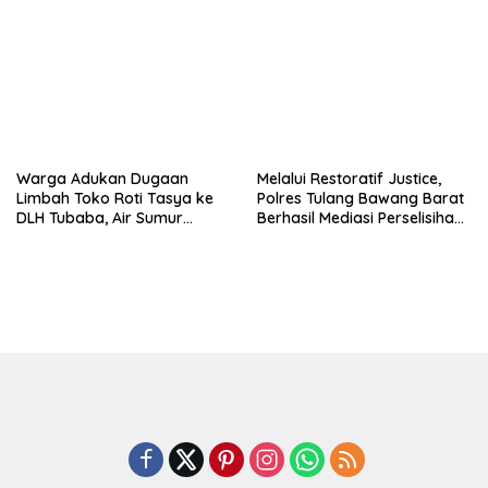
Kecamatan Lambu Kibang.
Berlangsung Khidmat.
Warga Adukan Dugaan
Melalui Restoratif Justice,
Limbah Toko Roti Tasya ke
Polres Tulang Bawang Barat
DLH Tubaba, Air Sumur
Berhasil Mediasi Perselisihan
Berbau dan Kontrakan Sepi
Hukum.
Peminat.