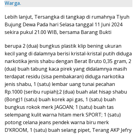
Warga.
Lebih lanjut, Tersangka di tangkap di rumahnya Tiyuh
Bujung Dewa Pada hari Selasa tanggal 11 Juni 2024
sekira pukul 21.00 WIB, bersama Barang Bukti
berupa 2 (dua) bungkus plastik klip bening ukuran
kecil yang di dalamnya berisi kristal-kristal putih diduga
narkotika jenis shabu dengan Berat Bruto 0,35 gram, 2
(dua) buah tabung kaca pirek yang didalamnya masih
terdapat residu (sisa pembakaran) diduga narkotika
jenis shabu, 1 (satu) lembar uang tunai pecahan
Rp.1000 (seribu rupiah);2 (dua) buah alat hisap shabu
(Bong)1 (satu) buah korek api gas, 1 (satu) buah
bungkus rokok merk JAGOAN; 1 (satu) buah tas
selempang kulit warna hitam merk SPORT; 1 (satu)
potong celana jeans pendek warna biru merk
D’KROOM, 1 (satu) buah selang pipet, Terang AKP Jefry