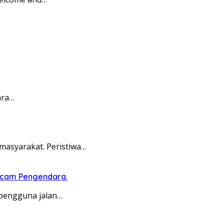
ara…
asyarakat. Peristiwa…
ncam Pengendara.
pengguna jalan…