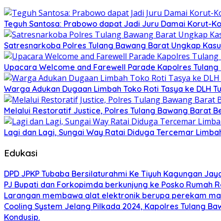
Teguh Santosa: Prabowo dapat Jadi Juru Damai Korut-Ko
Satresnarkoba Polres Tulang Bawang Barat Ungkap Kasu
Upacara Welcome and Farewell Parade Kapolres Tulang
Warga Adukan Dugaan Limbah Toko Roti Tasya ke DLH Tu
Melalui Restoratif Justice, Polres Tulang Bawang Barat B
Lagi dan Lagi, Sungai Way Ratai Diduga Tercemar Limbah
Edukasi
DPD JPKP Tubaba Bersilaturahmi Ke Tiyuh Kagungan Jaya
PJ Bupati dan Forkopimda berkunjung ke Posko Rumah Re
Larangan membawa alat elektronik berupa perekam maupu
Cooling System Jelang Pilkada 2024, Kapolres Tulang 
Kondusip.