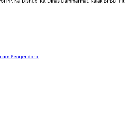
Pol PP, Ka. Dishub, Ka. Dinas Dammarmat, Kalak BPBD, Plt
ncam Pengendara.