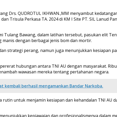
awang Drs. QUDROTUL IKHWAN.,MM menyambut kedatangan k
a dan Trisula Perkasa TA. 2024 di KM I Site PT. SIL Lanud
Tulang Bawang, dalam latihan tersebut, pasukan elit Tent
manis dengan berbagai jenis bom dan mortir.
k dan strategi perang, namun juga menunjukkan kesiapan 
empererat hubungan antara TNI AU dengan masyarakat. Rib
menambah wawasan mereka tentang pertahanan negara.
at kembali berhasil mengamankan Bandar Narkoba.
cara rutin untuk menjamin kesiapan dan kehandalan TNI AU
menunjukkan kepiawaian dan profesionalismenya dalam mel