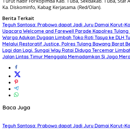
Turut hadir Forkopimda Kab. Tuba, Sekdakab. Tuba, Staf A
Ka. Diskominfo, Kabag Kerjasama. (Red/Olan).
Berita Terkait
Teguh Santosa: Prabowo dapat Jadi Juru Damai Korut-Ko
Upacara Welcome and Farewell Parade Kapolres Tulang
Warga Adukan Dugaan Limbah Toko Roti Tasya ke DLH Tu
Melalui Restoratif Justice, Polres Tulang Bawang Barat B
Lagi dan Lagi, Sungai Way Ratai Diduga Tercemar Limbah
Jalan Lintas Timur Menggala Memadamkan Si Jago Mer
Baca Juga
Teguh Santosa: Prabowo dapat Jadi Juru Damai Korut-Ko