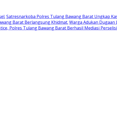
el.
Satresnarkoba Polres Tulang Bawang Barat Ungkap Kas
awang Barat Berlangsung Khidmat.
Warga Adukan Dugaan L
ustice, Polres Tulang Bawang Barat Berhasil Mediasi Perseli