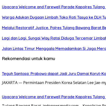
Upacara Welcome and Farewell Parade Kapolres Tulang
Warga Adukan Dugaan Limbah Toko Roti Tasya ke DLH Tu
Melalui Restoratif Justice, Polres Tulang Bawang Barat B
Lagi dan Lagi, Sungai Way Ratai Diduga Tercemar Limbah
Jalan Lintas Timur Menggala Memadamkan Si Jago Mer
Rekomendasi untuk kamu
Teguh Santosa: Prabowo dapat Jadi Juru Damai Korut-Ko
JAKARTA — Permintaan Presiden Korea Selatan Lee Jae-m
Upacara Welcome and Farewell Parade Kapolres Tulang
Tulang Bawang Barat, indonewsmedia.com – Kepolisian 