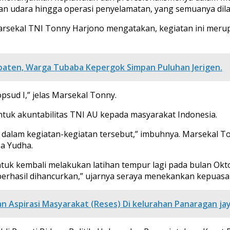
 udara hingga operasi penyelamatan, yang semuanya dilaku
Marsekal TNI Tonny Harjono mengatakan, kegiatan ini merup
upaten, Warga Tubaba Kepergok Simpan Puluhan Jerigen.
psud I,” jelas Marsekal Tonny.
tuk akuntabilitas TNI AU kepada masyarakat Indonesia.
kan dalam kegiatan-kegiatan tersebut,” imbuhnya. Marsekal T
a Yudha.
uk kembali melakukan latihan tempur lagi pada bulan Okt
an berhasil dihancurkan,” ujarnya seraya menekankan kepua
Aspirasi Masyarakat (Reses) Di kelurahan Panaragan jay