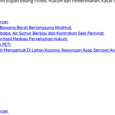
hli Bupati Bidang Politik, Hukum dan Pemerintahan, Kasat 
rsel.
 Bawang Barat Berlangsung Khidmat.
baba, Air Sumur Berbau dan Kontrakan Sepi Peminat.
erhasil Mediasi Perselisihan Hukum.
 PETI.
ah Mengamuk Di Lahan Kosong, Kepungan Asap Sempat A
rsel.