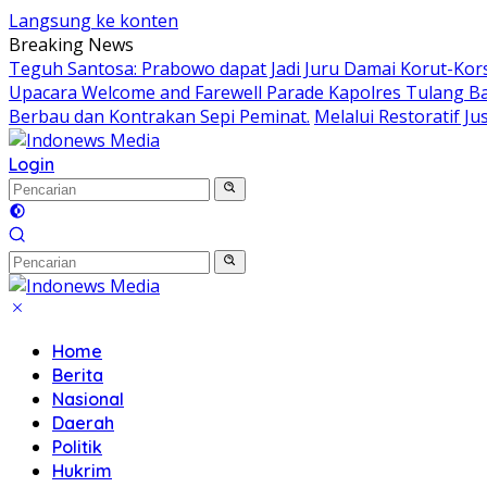
Langsung ke konten
Breaking News
Teguh Santosa: Prabowo dapat Jadi Juru Damai Korut-Kors
Upacara Welcome and Farewell Parade Kapolres Tulang B
Berbau dan Kontrakan Sepi Peminat.
Melalui Restoratif J
Login
Home
Berita
Nasional
Daerah
Politik
Hukrim