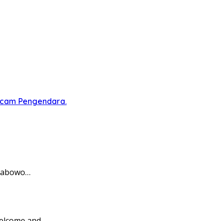
ncam Pengendara.
Prabowo…
Welcome and…