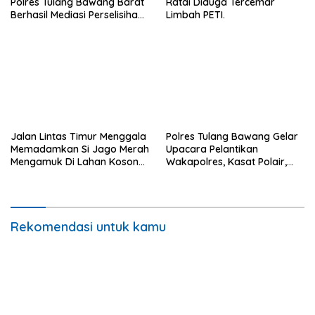
Polres Tulang Bawang Barat
Ratai Diduga Tercemar
Berhasil Mediasi Perselisihan
Limbah PETI.
Hukum.
Jalan Lintas Timur Menggala
Polres Tulang Bawang Gelar
Memadamkan Si Jago Merah
Upacara Pelantikan
Mengamuk Di Lahan Kosong,
Wakapolres, Kasat Polair,
Kepungan Asap Sempat
dan Sertijab Kasat Lantas.
Ancam Pengendara.
Rekomendasi untuk kamu