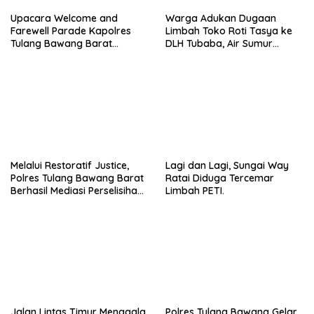
Upacara Welcome and
Warga Adukan Dugaan
Farewell Parade Kapolres
Limbah Toko Roti Tasya ke
Tulang Bawang Barat
DLH Tubaba, Air Sumur
Berlangsung Khidmat.
Berbau dan Kontrakan Sepi
Peminat.
Melalui Restoratif Justice,
Lagi dan Lagi, Sungai Way
Polres Tulang Bawang Barat
Ratai Diduga Tercemar
Berhasil Mediasi Perselisihan
Limbah PETI.
Hukum.
Jalan Lintas Timur Menggala
Polres Tulang Bawang Gelar