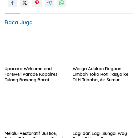
Baca Juga
Upacara Welcome and
Warga Adukan Dugaan
Farewell Parade Kapolres
Limbah Toko Roti Tasya ke
Tulang Bawang Barat
DLH Tubaba, Air Sumur
Berlangsung Khidmat.
Berbau dan Kontrakan Sepi
Peminat.
Melalui Restoratif Justice,
Lagi dan Lagi, Sungai Way