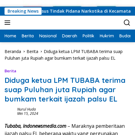
Langsung ke konten
Barat Ungkap Kasus Tindak Pidana Narkotika di Kecamatan La
Breaking News
Home
Berita
Nasional
Daerah
Politik
Hukrim
Budaya
Beranda
Berita
Diduga ketua LPM TUBABA terima suap
Puluhan juta Rupiah agar bumkam terkait ijazah palsu EL
Berita
Diduga ketua LPM TUBABA terima
suap Puluhan juta Rupiah agar
bumkam terkait ijazah palsu EL
Nurul Huda
Mei 15, 2024
Tubaba, indonewsmedia.com
– Maraknya pemberitaan
ijazah palsu EL beberapa waktu yang pergunakan