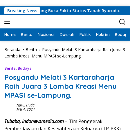
Langsung ke konten
Sekdaprov Lampung Buka Fakta Status Tanah Ryacudu.
Breaking News
T
Home
Berita
Nasional
Daerah
Politik
Hukrim
Budaya
Beranda
Berita
Posyandu Melati 3 Kartaraharja Raih Juara 3
Lomba Kreasi Menu MPASI se-Lampung.
Berita
,
Budaya
Posyandu Melati 3 Kartaraharja
Raih Juara 3 Lomba Kreasi Menu
MPASI se-Lampung.
Nurul Huda
Mei 4, 2024
Tubaba, indonewsmedia.com
– Tim Penggerak
Pemberdayaan dan Kesejahteraan Keluarga (TP-PKK)