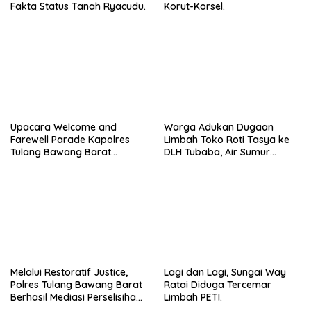
Fakta Status Tanah Ryacudu.
Korut-Korsel.
Upacara Welcome and
Warga Adukan Dugaan
Farewell Parade Kapolres
Limbah Toko Roti Tasya ke
Tulang Bawang Barat
DLH Tubaba, Air Sumur
Berlangsung Khidmat.
Berbau dan Kontrakan Sepi
Peminat.
Melalui Restoratif Justice,
Lagi dan Lagi, Sungai Way
Polres Tulang Bawang Barat
Ratai Diduga Tercemar
Berhasil Mediasi Perselisihan
Limbah PETI.
Hukum.