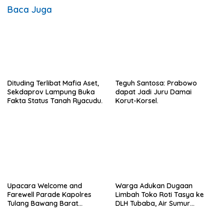
Baca Juga
Dituding Terlibat Mafia Aset,
Teguh Santosa: Prabowo
Sekdaprov Lampung Buka
dapat Jadi Juru Damai
Fakta Status Tanah Ryacudu.
Korut-Korsel.
Upacara Welcome and
Warga Adukan Dugaan
Farewell Parade Kapolres
Limbah Toko Roti Tasya ke
Tulang Bawang Barat
DLH Tubaba, Air Sumur
Berlangsung Khidmat.
Berbau dan Kontrakan Sepi