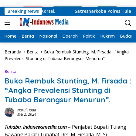
Langsung ke konten
 Damai Korut-Korsel.
Breaking News
Satresnarkoba Polres Tulang Baw
Home
Berita
Nasional
Daerah
Politik
Hukrim
Budaya
Beranda
Berita
Buka Rembuk Stunting, M. Firsada : "Angka
Prevalensi Stunting di Tubaba Berangsur Menurun".
Berita
Buka Rembuk Stunting, M. Firsada :
“Angka Prevalensi Stunting di
Tubaba Berangsur Menurun”.
Nurul Huda
Mei 2, 2024
Tubaba, indonewsmedia.com
– Penjabat Bupati Tulang
Bawang Barat (Tubaba) Drs. M. Firsada, M. Si.