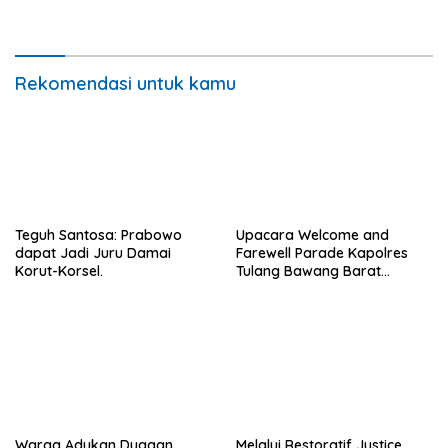
Kepungan Asap Sempat
Ancam Pengendara.
Rekomendasi untuk kamu
Teguh Santosa: Prabowo
Upacara Welcome and
dapat Jadi Juru Damai
Farewell Parade Kapolres
Korut-Korsel.
Tulang Bawang Barat
Berlangsung Khidmat.
Warga Adukan Dugaan
Melalui Restoratif Justice,