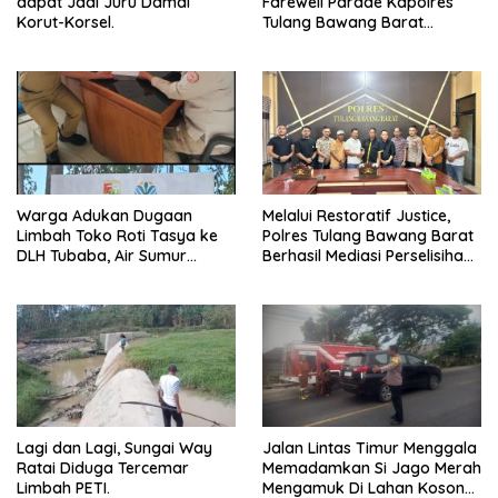
dapat Jadi Juru Damai
Farewell Parade Kapolres
Korut-Korsel.
Tulang Bawang Barat
Berlangsung Khidmat.
Warga Adukan Dugaan
Melalui Restoratif Justice,
Limbah Toko Roti Tasya ke
Polres Tulang Bawang Barat
DLH Tubaba, Air Sumur
Berhasil Mediasi Perselisihan
Berbau dan Kontrakan Sepi
Hukum.
Peminat.
Lagi dan Lagi, Sungai Way
Jalan Lintas Timur Menggala
Ratai Diduga Tercemar
Memadamkan Si Jago Merah
Limbah PETI.
Mengamuk Di Lahan Kosong,