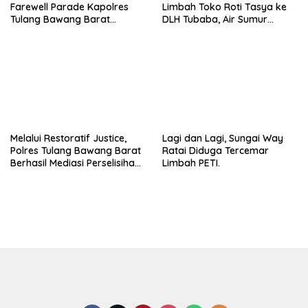
Farewell Parade Kapolres
Limbah Toko Roti Tasya ke
Tulang Bawang Barat
DLH Tubaba, Air Sumur
Berlangsung Khidmat.
Berbau dan Kontrakan Sepi
Peminat.
Melalui Restoratif Justice,
Lagi dan Lagi, Sungai Way
Polres Tulang Bawang Barat
Ratai Diduga Tercemar
Berhasil Mediasi Perselisihan
Limbah PETI.
Hukum.