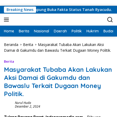
Langsung ke konten
t, Sekdaprov Lampung Buka Fakta Status Tanah Ryacudu.
Breaking News
Home
Berita
Nasional
Daerah
Politik
Hukrim
Budaya
Beranda
Berita
Masyarakat Tubaba Akan Lakukan Aksi
Damai di Gakumdu dan Bawaslu Terkait Dugaan Money Politik.
Berita
Masyarakat Tubaba Akan Lakukan
Aksi Damai di Gakumdu dan
Bawaslu Terkait Dugaan Money
Politik.
Nurul Huda
Desember 2, 2024