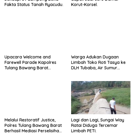
Fakta Status Tanah Ryacudu.
Korut-Korsel.
Upacara Welcome and
Warga Adukan Dugaan
Farewell Parade Kapolres
Limbah Toko Roti Tasya ke
Tulang Bawang Barat
DLH Tubaba, Air Sumur
Berlangsung Khidmat.
Berbau dan Kontrakan Sepi
Peminat.
Melalui Restoratif Justice,
Lagi dan Lagi, Sungai Way
Polres Tulang Bawang Barat
Ratai Diduga Tercemar
Berhasil Mediasi Perselisihan
Limbah PETI.