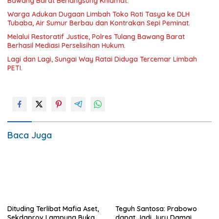
Bawang Barat Berlangsung Khidmat.
Warga Adukan Dugaan Limbah Toko Roti Tasya ke DLH
Tubaba, Air Sumur Berbau dan Kontrakan Sepi Peminat.
Melalui Restoratif Justice, Polres Tulang Bawang Barat
Berhasil Mediasi Perselisihan Hukum.
Lagi dan Lagi, Sungai Way Ratai Diduga Tercemar Limbah
PETI.
Baca Juga
Dituding Terlibat Mafia Aset,
Teguh Santosa: Prabowo
Sekdaprov Lampung Buka
dapat Jadi Juru Damai