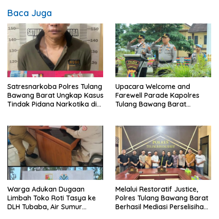
Baca Juga
Satresnarkoba Polres Tulang
Upacara Welcome and
Bawang Barat Ungkap Kasus
Farewell Parade Kapolres
Tindak Pidana Narkotika di
Tulang Bawang Barat
Kecamatan Lambu Kibang.
Berlangsung Khidmat.
Warga Adukan Dugaan
Melalui Restoratif Justice,
Limbah Toko Roti Tasya ke
Polres Tulang Bawang Barat
DLH Tubaba, Air Sumur
Berhasil Mediasi Perselisihan
Berbau dan Kontrakan Sepi
Hukum.