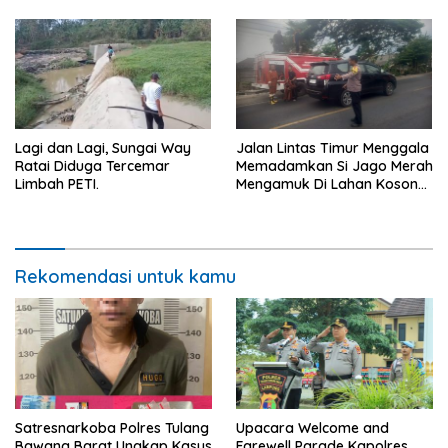
Peminat.
Lagi dan Lagi, Sungai Way
Jalan Lintas Timur Menggala
Ratai Diduga Tercemar
Memadamkan Si Jago Merah
Limbah PETI.
Mengamuk Di Lahan Kosong,
Kepungan Asap Sempat
Ancam Pengendara.
Rekomendasi untuk kamu
Satresnarkoba Polres Tulang
Upacara Welcome and
Bawang Barat Ungkap Kasus
Farewell Parade Kapolres