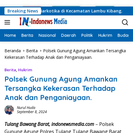
Langsung ke konten
ndak Pidana Narkotika di Kecamatan Lambu Kibang.
Breaking News
Up
Home
Berita
Nasional
Daerah
Politik
Hukrim
Budaya
Beranda
Berita
Polsek Gunung Agung Amankan Tersangka
Kekerasan Terhadap Anak dan Penganiayaan.
Berita
,
Hukrim
Polsek Gunung Agung Amankan
Tersangka Kekerasan Terhadap
Anak dan Penganiayaan.
Nurul Huda
September 8, 2024
Tulang Bawang Barat, indonewsmedia.com
– Polsek
Gunung Agung Polres Tulang Tulang Bawang Barat