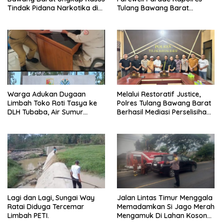
Tindak Pidana Narkotika di
Tulang Bawang Barat
Kecamatan Lambu Kibang.
Berlangsung Khidmat.
Warga Adukan Dugaan
Melalui Restoratif Justice,
Limbah Toko Roti Tasya ke
Polres Tulang Bawang Barat
DLH Tubaba, Air Sumur
Berhasil Mediasi Perselisihan
Berbau dan Kontrakan Sepi
Hukum.
Peminat.
Lagi dan Lagi, Sungai Way
Jalan Lintas Timur Menggala
Ratai Diduga Tercemar
Memadamkan Si Jago Merah
Limbah PETI.
Mengamuk Di Lahan Kosong,